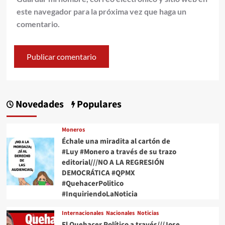
este navegador para la próxima vez que haga un
comentario.
Novedades
Populares
Moneros
Échale una miradita al cartón de
#Luy #Monero a través de su trazo
editorial///NO A LA REGRESIÓN
DEMOCRÁTICA #QPMX
#QuehacerPolitico
#InquiriendoLaNoticia
Internacionales
Nacionales
Noticias
El Quehacer Político a través///Jose