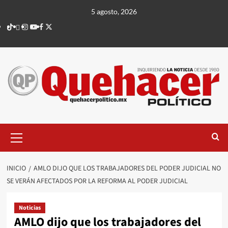
Saltar
5 agosto, 2026
al
TikTok
threads
Instagram
Youtube
Facebook
X
contenido
Menú
principal
INICIO
AMLO DIJO QUE LOS TRABAJADORES DEL PODER JUDICIAL NO
SE VERÁN AFECTADOS POR LA REFORMA AL PODER JUDICIAL
Noticias
AMLO dijo que los trabajadores del