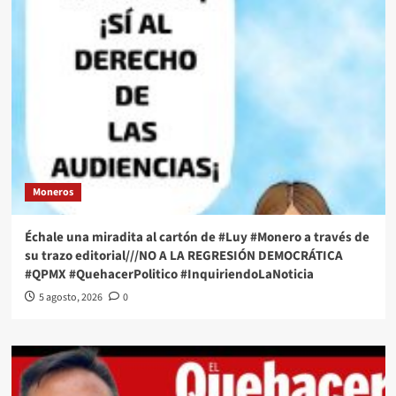
Moneros
Échale una miradita al cartón de #Luy #Monero a través de
su trazo editorial///NO A LA REGRESIÓN DEMOCRÁTICA
#QPMX #QuehacerPolitico #InquiriendoLaNoticia
5 agosto, 2026
0