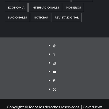
ECONOMÍA
INTERNACIONALES
MONEROS
NACIONALES
NOTICIAS
REVISTA DIGITAL
TikTok
threads
Instagram
Youtube
Facebook
X
Copyright © Todos los derechos reservados.
|
CoverNews