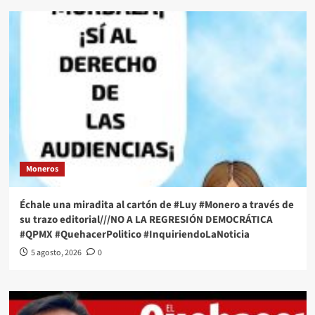
Moneros
Échale una miradita al cartón de #Luy #Monero a través de
su trazo editorial///NO A LA REGRESIÓN DEMOCRÁTICA
#QPMX #QuehacerPolitico #InquiriendoLaNoticia
5 agosto, 2026
0