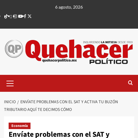
Saltar
6 agosto, 2026
al
TikTok
threads
Instagram
Youtube
Facebook
X
contenido
Menú
principal
INICIO
ENVÍATE PROBLEMAS CON EL SAT Y ACTIVA TU BUZÓN
TRIBUTARIO AQUÍ TE DECIMOS CÓMO
Economía
Envíate problemas con el SAT y