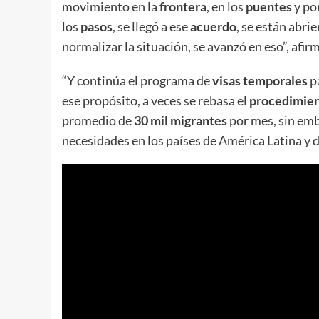
movimiento en la
frontera
, en los
puentes
y po
los
pasos
, se llegó a ese
acuerdo
, se están abri
normalizar la situación, se avanzó en eso”, afi
“Y continúa el programa de
visas temporales
pa
ese propósito, a veces se rebasa el
procedimie
promedio de
30 mil migrantes
por mes, sin em
necesidades en los países de América Latina y d