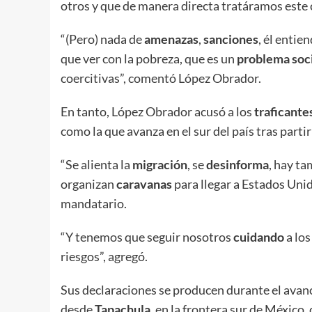
otros y que de manera directa tratáramos este 
“(Pero) nada de
amenazas
,
sanciones
, él entie
que ver con la pobreza, que es un
problema soc
coercitivas”, comentó López Obrador.
En tanto, López Obrador acusó a los
traficante
como la que avanza en el sur del país tras par
“Se alienta la
migración
, se
desinforma
, hay ta
organizan
caravanas
para llegar a Estados Unid
mandatario.
“Y tenemos que seguir nosotros
cuidando
a los
riesgos”, agregó.
Sus declaraciones se producen durante el avan
desde
Tapachula
, en la frontera sur de México