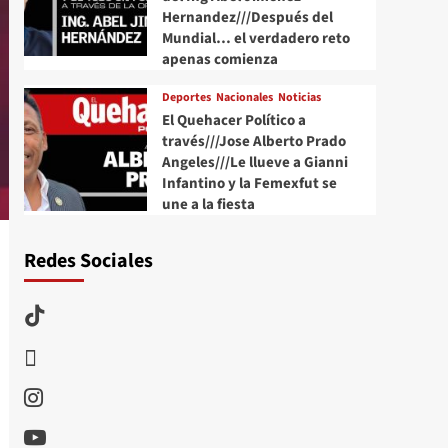
Hernandez///Después del
Mundial… el verdadero reto
apenas comienza
Deportes
Nacionales
Noticias
El Quehacer Político a
través///Jose Alberto Prado
Angeles///Le llueve a Gianni
Infantino y la Femexfut se
une a la fiesta
Redes Sociales
TikTok
threads
Instagram
Youtube