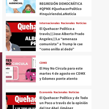
REGRESIÓN DEMOCRÁTICA
#QPMX #QuehacerPolitico
#InquiriendoLaNoticia
Internacionales
Nacionales
Noticias
El Quehacer Político a
través///Jose Alberto Prado
Angeles///La “amenaza
comunista” a Trump le cae
“como anillo al dedo”
CDMX
El Hoy No Circula para este
martes 4 de agosto en CDMX
y Edomex ponte atento
Economía
Nacionales
Noticias
El Quehacer Político y de Todo
un Poco a través de la opinión
del Ing Abel Jiménez