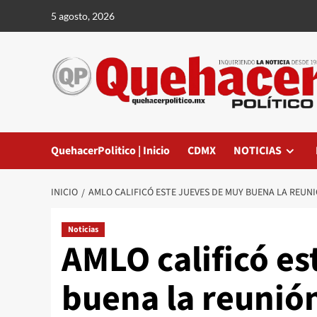
Saltar
5 agosto, 2026
al
contenido
QuehacerPolitico | Inicio
CDMX
NOTICIAS
INICIO
AMLO CALIFICÓ ESTE JUEVES DE MUY BUENA LA REUN
Noticias
AMLO calificó es
buena la reunión