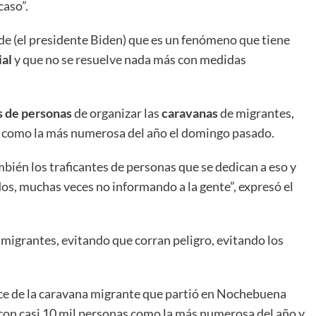
caso”.
nde (el presidente Biden) que es un fenómeno que tiene
ial
y que no se resuelve nada más con medidas
s de personas
de organizar las
caravanas
de migrantes,
tir como la más numerosa del año el domingo pasado.
mbién los traficantes de personas que se dedican a eso y
os, muchas veces no informando a la gente”, expresó el
 migrantes, evitando que corran peligro, evitando los
ce de la caravana migrante que partió en Nochebuena
, con casi 10 mil personas como la más numerosa del año y