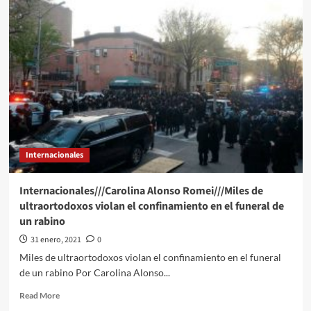
Alonso
Romei///Navalny,
OMS
y
Thunberg,
entre
los
nominados
al
Premio
Nobel
Internacionales
de
la
Paz
Internacionales///Carolina Alonso Romei///Miles de
ultraortodoxos violan el confinamiento en el funeral de
un rabino
31 enero, 2021
0
Miles de ultraortodoxos violan el confinamiento en el funeral
de un rabino Por Carolina Alonso...
Read
Read More
more