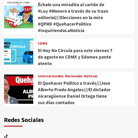
Échale una miradita al cartón de
#Luy #Monero a través de su trazo
editorial///Elecciones en la mira
#QPMX #QuehacerPolitico
#InquiriendoLaNoticia
CDMX
El Hoy No Circula para este viernes 7
de agosto en CDMX y Edomex ponte
atento
Internacionales
Nacionales
Noticias
El Quehacer Político a través///Jose
Alberto Prado Angeles///El dictador
nicaragüense Daniel Ortega tiene
sus días contados
Redes Sociales
TikTok