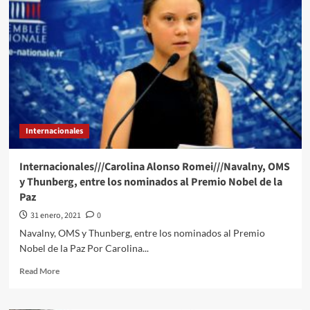
Barcelona
demandarán
a
diario
El
Mundo
por
publicar
salario
del
Internacionales
futbolista
Internacionales///Carolina Alonso Romei///Navalny, OMS
y Thunberg, entre los nominados al Premio Nobel de la
Paz
31 enero, 2021
0
Navalny, OMS y Thunberg, entre los nominados al Premio
Nobel de la Paz Por Carolina...
Read
Read More
more
about
Internacionales///Carolina