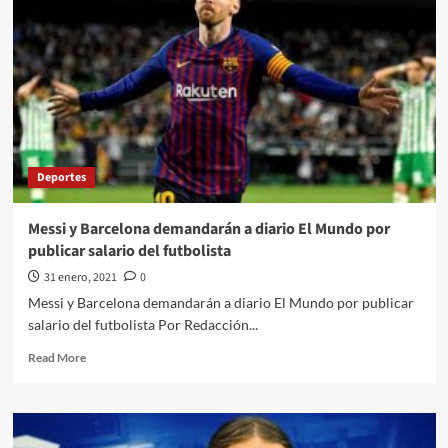
al
Real
Madrid
para
ser
un
Red
Devil
Deportes
Messi y Barcelona demandarán a diario El Mundo por
publicar salario del futbolista
31 enero, 2021
0
Messi y Barcelona demandarán a diario El Mundo por publicar
salario del futbolista Por Redacción...
Read
Read More
more
about
Messi
y