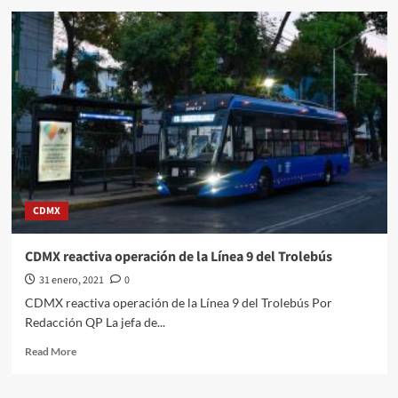
‘Canelo’
Álvarez
ayudará
a
joven
que
necesita
un
trasplante
de
pulmón
CDMX
CDMX reactiva operación de la Línea 9 del Trolebús
31 enero, 2021
0
CDMX reactiva operación de la Línea 9 del Trolebús Por
Redacción QP La jefa de...
Read
Read More
more
about