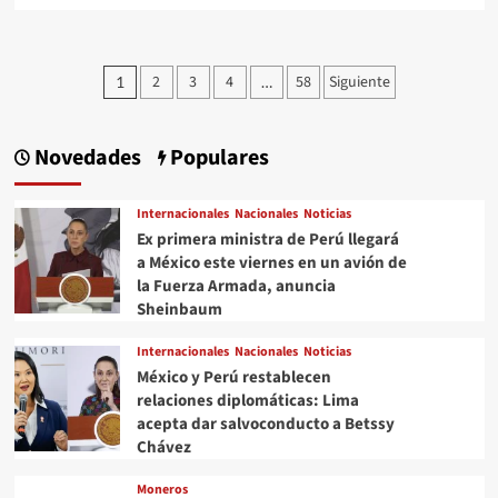
about
El
“Tigre
Paginación
2
3
4
58
Siguiente
1
…
Toño”,
de
“Melvin”
y
entradas
“Sam”
Novedades
Populares
desaparecen
de
las
Internacionales
Nacionales
Noticias
cajas
Ex primera ministra de Perú llegará
de
a México este viernes en un avión de
cereal
la Fuerza Armada, anuncia
Sheinbaum
Internacionales
Nacionales
Noticias
México y Perú restablecen
relaciones diplomáticas: Lima
acepta dar salvoconducto a Betssy
Chávez
Moneros