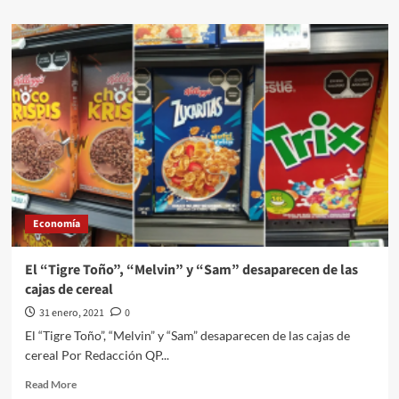
about
Internacionales///Carolina
Alonso
Romei///EU
impone
el
uso
de
cubrebocas
en
vuelos
y
transporte
Economía
público
El “Tigre Toño”, “Melvin” y “Sam” desaparecen de las
cajas de cereal
31 enero, 2021
0
El “Tigre Toño”, “Melvin” y “Sam” desaparecen de las cajas de
cereal Por Redacción QP...
Read
Read More
more