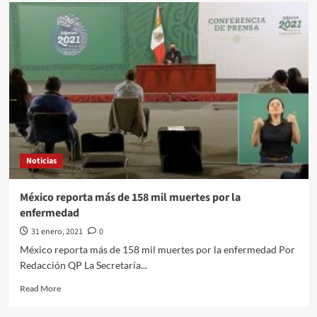
CDMX
reactiva
operación
de
la
Línea
9
del
Trolebús
Noticias
México reporta más de 158 mil muertes por la
enfermedad
31 enero, 2021
0
México reporta más de 158 mil muertes por la enfermedad Por
Redacción QP La Secretaría...
Read
Read More
more
about