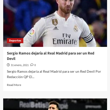
Deportes
Sergio Ramos dejaría al Real Madrid para ser un Red
Devil
31 enero, 2021
0
Sergio Ramos dejaría al Real Madrid para ser un Red Devil Por
Redacción QP El...
Read
Read More
more
about
Sergio
Ramos
dejaría