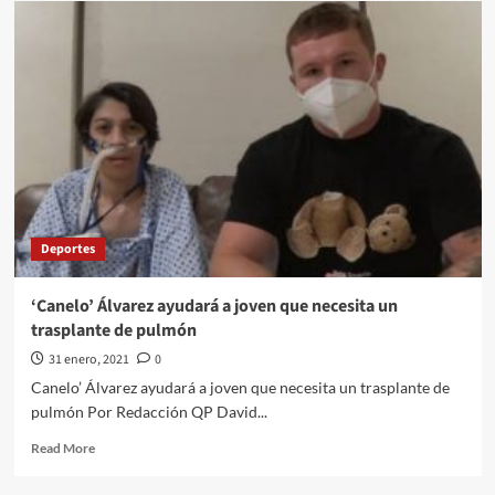
Quehacer
Politico|No.47|Febrero
2021
Deportes
‘Canelo’ Álvarez ayudará a joven que necesita un
trasplante de pulmón
31 enero, 2021
0
Canelo’ Álvarez ayudará a joven que necesita un trasplante de
pulmón Por Redacción QP David...
Read
Read More
more
about