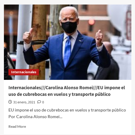
México
reporta
más
de
158
mil
muertes
por
la
enfermedad
Internacionales
Internacionales///Carolina Alonso Romei///EU impone el
uso de cubrebocas en vuelos y transporte público
31 enero, 2021
0
EU impone el uso de cubrebocas en vuelos y transporte público
Por Carolina Alonso Romei...
Read
Read More
more