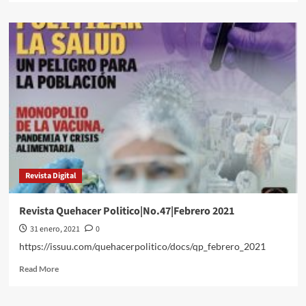
about
Internacionales///Carolina
Alonso
Romei///Miles
de
ultraortodoxos
violan
el
confinamiento
en
el
funeral
de
Revista Digital
un
rabino
Revista Quehacer Politico|No.47|Febrero 2021
31 enero, 2021
0
https://issuu.com/quehacerpolitico/docs/qp_febrero_2021
Read
Read More
more
about
Revista