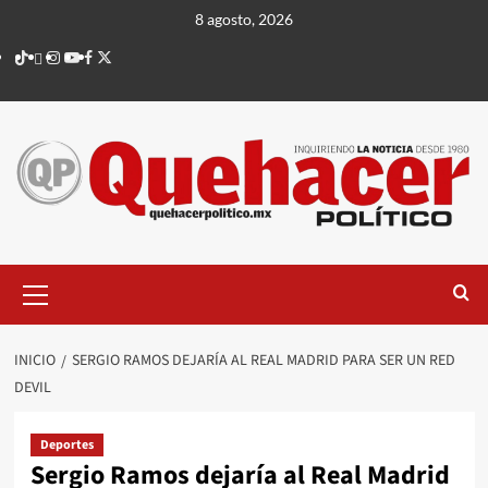
Saltar
8 agosto, 2026
al
TikTok
threads
Instagram
Youtube
Facebook
X
contenido
Menú
principal
INICIO
SERGIO RAMOS DEJARÍA AL REAL MADRID PARA SER UN RED
DEVIL
Deportes
Sergio Ramos dejaría al Real Madrid