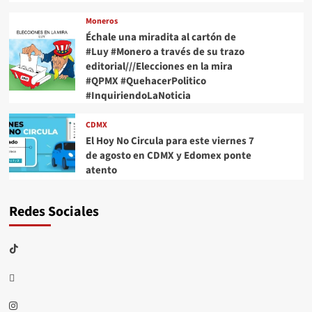
Moneros
Échale una miradita al cartón de
#Luy #Monero a través de su trazo
editorial///Elecciones en la mira
#QPMX #QuehacerPolitico
#InquiriendoLaNoticia
CDMX
El Hoy No Circula para este viernes 7
de agosto en CDMX y Edomex ponte
atento
Redes Sociales
TikTok
threads
Instagram