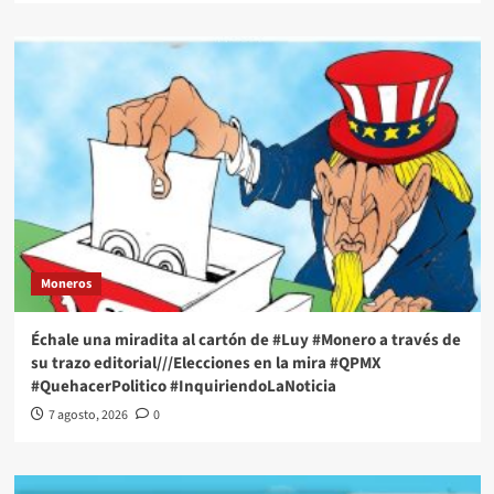
Moneros
Échale una miradita al cartón de #Luy #Monero a través de
su trazo editorial///Elecciones en la mira #QPMX
#QuehacerPolitico #InquiriendoLaNoticia
7 agosto, 2026
0