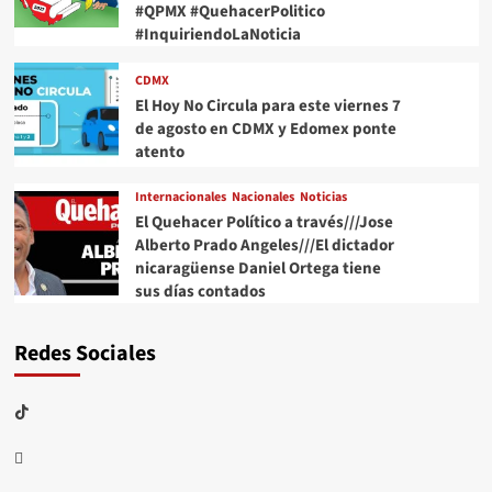
#QPMX #QuehacerPolitico
#InquiriendoLaNoticia
CDMX
El Hoy No Circula para este viernes 7
de agosto en CDMX y Edomex ponte
atento
Internacionales
Nacionales
Noticias
El Quehacer Político a través///Jose
Alberto Prado Angeles///El dictador
nicaragüense Daniel Ortega tiene
sus días contados
Redes Sociales
TikTok
threads