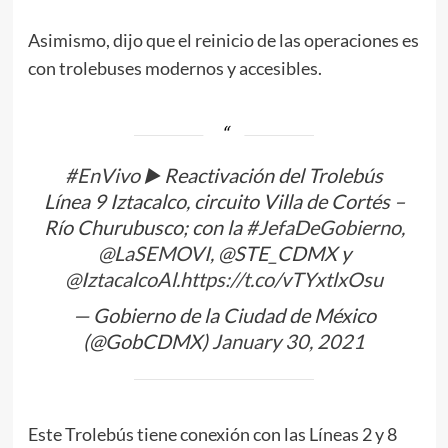
Asimismo, dijo que el reinicio de las operaciones es
con trolebuses modernos y accesibles.
#EnVivo
▶️ Reactivación del Trolebús
Línea 9 Iztacalco, circuito Villa de Cortés –
Río Churubusco; con la
#JefaDeGobierno
,
@LaSEMOVI
, @STE_CDMX y
@IztacalcoAl
.
https://t.co/vTYxtlxOsu
— Gobierno de la Ciudad de México
(@GobCDMX)
January 30, 2021
Este Trolebús tiene conexión con las Líneas 2 y 8