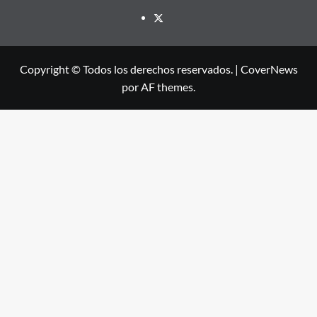
X
Copyright © Todos los derechos reservados.
|
CoverNews
por AF themes.