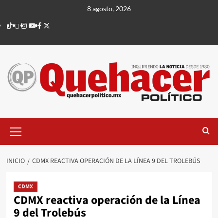
Saltar
8 agosto, 2026
al
TikTok
threads
Instagram
Youtube
Facebook
X
contenido
Menú
principal
INICIO
CDMX REACTIVA OPERACIÓN DE LA LÍNEA 9 DEL TROLEBÚS
CDMX
CDMX reactiva operación de la Línea
9 del Trolebús