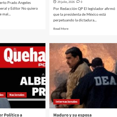
29 julio, 2026
0
humano”
berto Prado Angeles
eral y Editor No quiero
Por Redacción QP El legislador afirmó
e mal...
que la presidenta de México está
perpetuando la dictadura...
d
e
Read
Read More
ut
more
about
hacer
“No
tico
son
buenos
és///Jose
vecinos”:
erto
congresista
do
republicano
eles///Gianni
acusa
antino
a
Sheinbaum
de
a
“socavar”
les
Nacionales
la
mp
Internacionales
política
de
presión
r Político a
Maduro y su esposa