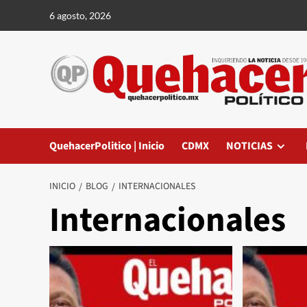
Saltar
6 agosto, 2026
al
contenido
QuehacerPolitico | Inicio
CDMX
NOTICIAS
INICIO
BLOG
INTERNACIONALES
Internacionales