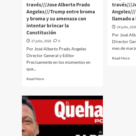
través///Jose Alberto Prado
través///J
hipotecar
Angeles///Trump entre broma
al
Angeles///
futbol”
y broma y su amenaza con
llamado a 
intentar brincar la
24 julio, 202
Constitución
Por José Al
27 julio, 2026
0
Director Gen
mes de marzo 
Por José Alberto Prado Angeles
Director General y Editor
Rea
Read More
Precisamente en los momentos en
mor
que...
abo
El
Read
Read More
Que
more
Polí
about
a
El
trav
Quehacer
Alb
Político
Pra
a
Ang
través///Jose
Pap
Alberto
Leó
Prado
XIV
Angeles///Trump