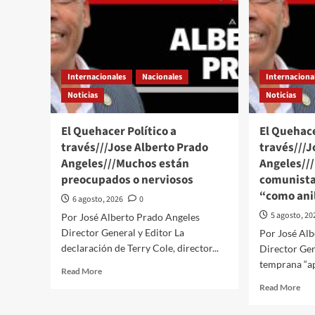
Internacionales
Nacionales
Internaciona
Noticias
Noticias
El Quehacer Político a
El Quehace
través///Jose Alberto Prado
través///J
Angeles///Muchos están
Angeles//
preocupados o nerviosos
comunista
“como anil
6 agosto, 2026
0
5 agosto, 20
Por José Alberto Prado Angeles
Director General y Editor La
Por José Al
declaración de Terry Cole, director...
Director Gen
temprana “apa
Read
Read More
more
Rea
Read More
about
mor
El
abo