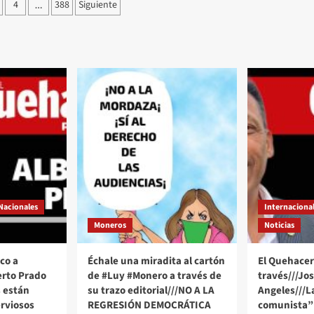
ción
4
388
Siguiente
…
as
Nacionales
Internaciona
Moneros
Noticias
co a
Échale una miradita al cartón
El Quehacer 
erto Prado
de #Luy #Monero a través de
través///Jo
 están
su trazo editorial///NO A LA
Angeles///
rviosos
REGRESIÓN DEMOCRÁTICA
comunista” 