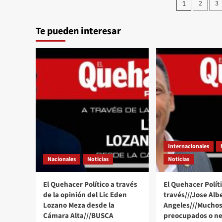
Pagina
2
3
1
Político
de
a
través///Jose
Te pueden interesar
entrad
Alberto
Prado
Angeles///Daniel
Ortega
un
dictador
más
en
la
mira
de
Estados
Unidos
Internacionales
Nacionales
Noticias
Noticias
El Quehacer Político a través
El Quehacer Políti
de la opinión del Lic Eden
través///Jose Alb
Lozano Meza desde la
Angeles///Muchos
Cámara Alta///BUSCA
preocupados o ne