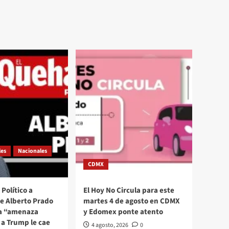
les
Nacionales
CDMX
Político a
El Hoy No Circula para este
se Alberto Prado
martes 4 de agosto en CDMX
La “amenaza
y Edomex ponte atento
a Trump le cae
4 agosto, 2026
0