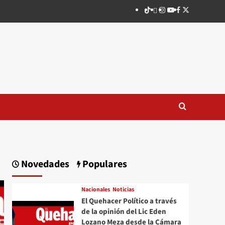
TikTok
threads
Instagram
Youtube
Facebook
X
Novedades
Populares
Nacionales
Noticias
El Quehacer Político a través
de la opinión del Lic Eden
Lozano Meza desde la Cámara