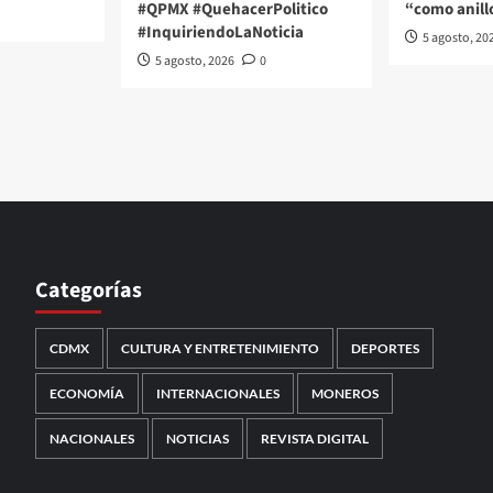
#QPMX #QuehacerPolitico
“como anill
#InquiriendoLaNoticia
5 agosto, 20
5 agosto, 2026
0
Categorías
CDMX
CULTURA Y ENTRETENIMIENTO
DEPORTES
ECONOMÍA
INTERNACIONALES
MONEROS
NACIONALES
NOTICIAS
REVISTA DIGITAL