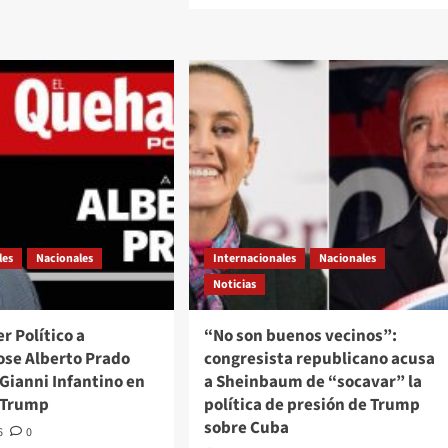
about
hacer
El
tico
Quehacer
Político
és///Jose
a
erto
través///Jose
do
Alberto
eles///La
Prado
enaza
Angeles///Trump
unista”
desata
discordia,
mp
el
Papa
les
Nacionales
Internacionales
Nacionales
invita
mo
Noticias
a
lo
“redescubrir
el
r Político a
“No son buenos vecinos”:
o”
tesoro
ose Alberto Prado
congresista republicano acusa
que
Gianni Infantino en
a Sheinbaum de “socavar” la
hay
en
e Trump
política de presión de Trump
el
sobre Cuba
6
0
ser