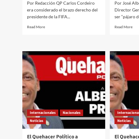
Por Redacción QP Carlos Cordeiro
Por José Al
era considerado el brazo derecho del
Director Gen
presidente de la FIFA...
ser “pájaro d
Read
Rea
Read More
Read More
more
mor
about
abo
Renuncia
El
el
Que
principal
Polí
asesor
a
de
trav
Infantino
Alb
por
Pra
el
Ang
plan
Inf
de
en
la
la
FIFA
mir
Internacionales
Nacionales
Internaciona
de
de
vender
Tru
Noticias
Noticias
el
Mundial:
El Quehacer Político a
El Quehace
“Es