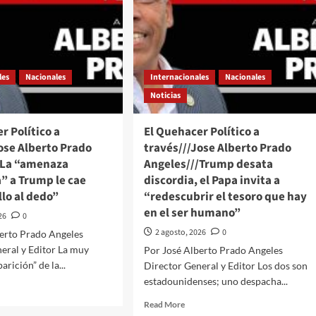
les
Nacionales
Internacionales
Nacionales
Noticias
r Político a
El Quehacer Político a
ose Alberto Prado
través///Jose Alberto Prado
/La “amenaza
Angeles///Trump desata
” a Trump le cae
discordia, el Papa invita a
lo al dedo”
“redescubrir el tesoro que hay
en el ser humano”
26
0
2 agosto, 2026
0
berto Prado Angeles
eral y Editor La muy
Por José Alberto Prado Angeles
rición” de la...
Director General y Editor Los dos son
estadounidenses; uno despacha...
d
e
Read
Read More
ut
more