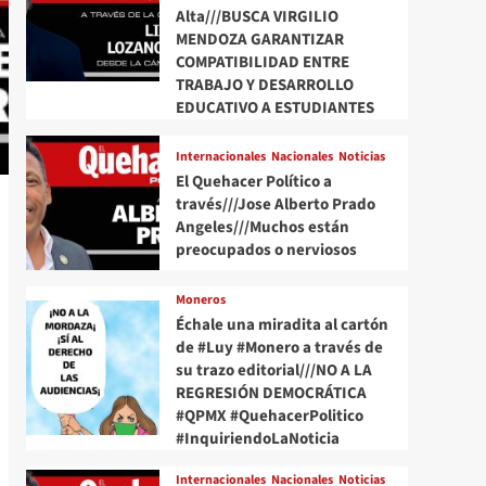
Alta///BUSCA VIRGILIO
MENDOZA GARANTIZAR
COMPATIBILIDAD ENTRE
TRABAJO Y DESARROLLO
EDUCATIVO A ESTUDIANTES
Internacionales
Nacionales
Noticias
El Quehacer Político a
través///Jose Alberto Prado
Angeles///Muchos están
preocupados o nerviosos
Moneros
Échale una miradita al cartón
de #Luy #Monero a través de
su trazo editorial///NO A LA
REGRESIÓN DEMOCRÁTICA
#QPMX #QuehacerPolitico
#InquiriendoLaNoticia
Internacionales
Nacionales
Noticias