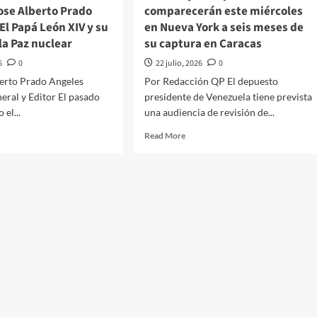
de
ose Alberto Prado
comparecerán este miércoles
Trump
El Papá León XIV y su
en Nueva York a seis meses de
sobre
la Paz nuclear
su captura en Caracas
Cuba
6
0
22 julio, 2026
0
berto Prado Angeles
Por Redacción QP El depuesto
eral y Editor El pasado
presidente de Venezuela tiene prevista
el...
una audiencia de revisión de...
d
Read
Read More
e
more
ut
about
Maduro
hacer
y
tico
su
esposa
és///Jose
comparecerán
erto
este
do
miércoles
eles///El
en
á
Nueva
n
York
a