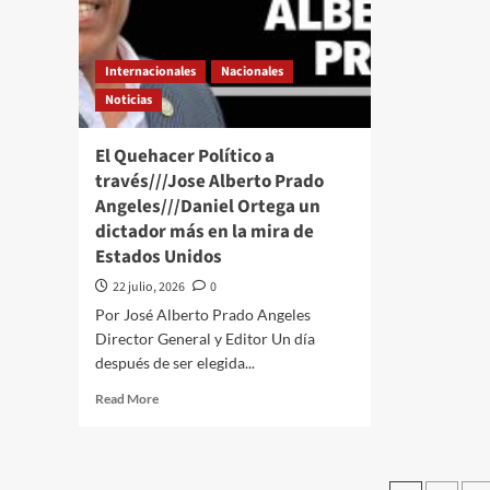
y
entre
su
broma
lla
y
a
Internacionales
Nacionales
broma
la
Noticias
y
Paz
su
nuc
amenaza
El Quehacer Político a
con
través///Jose Alberto Prado
intentar
Angeles///Daniel Ortega un
brincar
dictador más en la mira de
la
Constitución
Estados Unidos
22 julio, 2026
0
Por José Alberto Prado Angeles
Director General y Editor Un día
después de ser elegida...
Read
Read More
more
about
El
Quehacer