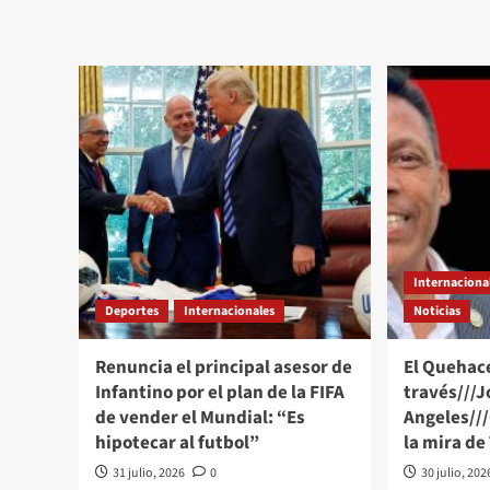
Quehacer
El
Político
Que
a
Polí
través///Jose
a
Alberto
trav
Prado
Alb
Angeles///Muchos
Pra
están
Ang
preocupados
“am
o
com
nerviosos
a
Tru
le
Internaciona
cae
“co
Deportes
Internacionales
Noticias
anil
al
Renuncia el principal asesor de
El Quehace
ded
Infantino por el plan de la FIFA
través///J
de vender el Mundial: “Es
Angeles///
hipotecar al futbol”
la mira d
31 julio, 2026
0
30 julio, 202