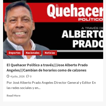
sufre
ante
un
aguerrido
Paraguay,
pero
Mbappé
instala
a
los
suyos
Deportes
Nacionales
Noticias
en
Cuartos
de
El Quehacer Político a través///Jose Alberto Prado
Final
Angeles///Cambian de horarios como de calzones
del
Mundial
4 julio, 2026
0
Por José Alberto Prado Angeles Director General y Editor En
las redes sociales y en...
Read
Read More
more
about