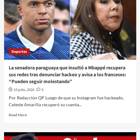
Deportes
La senadora paraguaya que insultó a Mbappé recupera
sus redes tras denunciar hackeo y avisa a los franceses:
“Pueden seguir molestando”
10 julio, 2026
0
Por Redacción QP Luego de que su Instagram fue hackeado,
Celeste Amarilla recuperó su cuenta...
Read
Read More
more
about
La
senadora