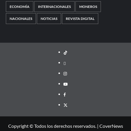
ECONOMÍA
INTERNACIONALES
MONEROS
NACIONALES
NOTICIAS
REVISTA DIGITAL
TikTok
threads
Instagram
Youtube
Facebook
X
Copyright © Todos los derechos reservados.
|
CoverNews