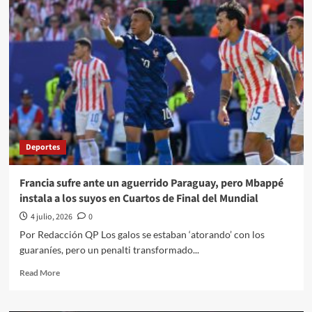
Quehacer
Político
a
través///Jose
Alberto
Prado
Angeles///México
el
tres
copas
y
Deportes
la
cosa
sigue
Francia sufre ante un aguerrido Paraguay, pero Mbappé
igual
instala a los suyos en Cuartos de Final del Mundial
4 julio, 2026
0
Por Redacción QP Los galos se estaban ‘atorando’ con los
guaraníes, pero un penalti transformado...
Read
Read More
more
about
Francia