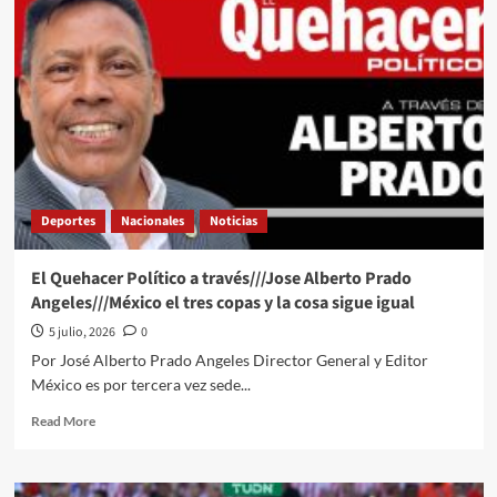
paraguaya
que
insultó
a
Mbappé
recupera
sus
redes
tras
denunciar
Deportes
Nacionales
Noticias
hackeo
y
avisa
El Quehacer Político a través///Jose Alberto Prado
a
Angeles///México el tres copas y la cosa sigue igual
los
franceses:
5 julio, 2026
0
“Pueden
Por José Alberto Prado Angeles Director General y Editor
seguir
México es por tercera vez sede...
molestando”
Read
Read More
more
about
El