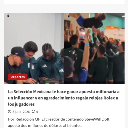
more
about
Mundial
2026:
reportan
que
el
partido
México
vs
Inglaterra
cambiará
de
horario
Deportes
y
se
jugará
La Selección Mexicana le hace ganar apuesta millonaria a
a
un influencer y en agradecimiento regala relojes Rolex a
las
los jugadores
12:00
del
3 julio, 2026
0
día
Por Redacción QP El creador de contenido SteveWillDoIt
apostó dos millones de dólares al triunfo...