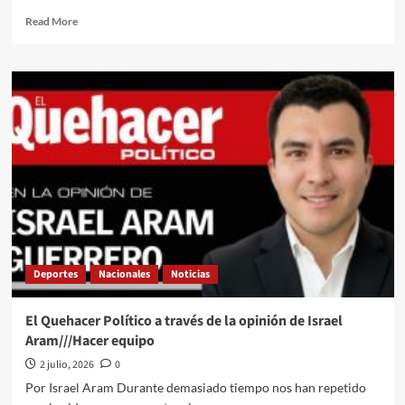
Read
Read More
more
about
La
Selección
Mexicana
le
hace
ganar
apuesta
millonaria
a
un
influencer
y
Deportes
Nacionales
Noticias
en
agradecimiento
regala
El Quehacer Político a través de la opinión de Israel
relojes
Aram///Hacer equipo
Rolex
a
2 julio, 2026
0
los
Por Israel Aram Durante demasiado tiempo nos han repetido
jugadores