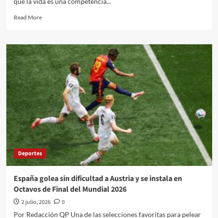
que la vida es una competencia...
Read
Read More
more
about
El
Quehacer
Político
a
través
de
la
opinión
de
Israel
Aram///Hacer
equipo
Deportes
España golea sin dificultad a Austria y se instala en
Octavos de Final del Mundial 2026
2 julio, 2026
0
Por Redacción QP Una de las selecciones favoritas para pelear