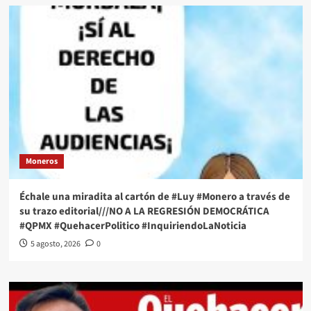
Moneros
Échale una miradita al cartón de #Luy #Monero a través de
su trazo editorial///NO A LA REGRESIÓN DEMOCRÁTICA
#QPMX #QuehacerPolitico #InquiriendoLaNoticia
5 agosto, 2026
0