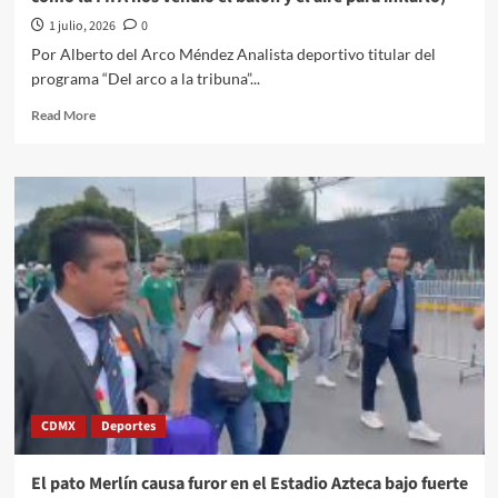
1 julio, 2026
0
Por Alberto del Arco Méndez Analista deportivo titular del
programa “Del arco a la tribuna”...
Read
Read More
more
about
El
Quehacer
Político
en
el
Deporte
a
través
del
Arco
a
la
CDMX
Deportes
Tribuna
en
la
El pato Merlín causa furor en el Estadio Azteca bajo fuerte
opinión