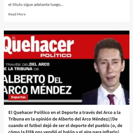
el título sigue adelante luego...
Read
Read More
more
about
España
golea
sin
dificultad
a
Austria
y
se
instala
en
Octavos
de
Deportes
Final
del
Mundial
El Quehacer Político en el Deporte a través del Arco a la
2026
Tribuna en la opinión de Alberto del Arco Méndez///De
cuando el futbol dejó de ser el deporte del pueblo (o, de
cómo la FIFA nos vendió el balón y el aire para inflarlo)