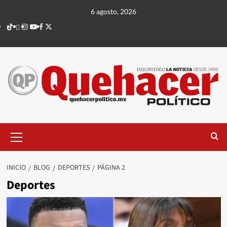
Saltar
6 agosto, 2026
al
TikTok
threads
Instagram
Youtube
Facebook
X
contenido
Menú
principal
INICIO
BLOG
DEPORTES
PÁGINA 2
Deportes