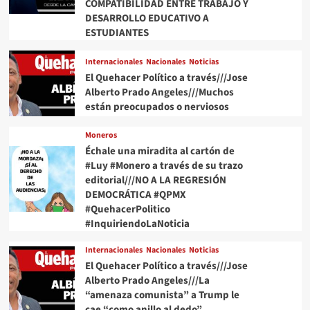
balón
COMPATIBILIDAD ENTRE TRABAJO Y
entrar
y
DESARROLLO EDUCATIVO A
al
el
ESTUDIANTES
México-
aire
Chequia
para
junto
Internacionales
Nacionales
Noticias
inflarlo)
a
El Quehacer Político a través///Jose
sus
Alberto Prado Angeles///Muchos
dueños
están preocupados o nerviosos
Moneros
Échale una miradita al cartón de
#Luy #Monero a través de su trazo
editorial///NO A LA REGRESIÓN
DEMOCRÁTICA #QPMX
#QuehacerPolitico
#InquiriendoLaNoticia
Internacionales
Nacionales
Noticias
El Quehacer Político a través///Jose
Alberto Prado Angeles///La
“amenaza comunista” a Trump le
cae “como anillo al dedo”