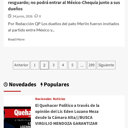
resguardo; no podrá entrar al México-Chequia junto a sus
de
dueños
Alberto
del
24 junio, 2026
0
Arco
Por Redacción QP Los dueños del pato Merlín fueron invitados
Méndez///De
al partido entre México y...
cuando
el
Read
Read More
futbol
more
dejó
about
de
El
ser
pato
Paginación
el
Anterior
1
3
4
5
289
Siguiente
2
…
Merlín
deporte
de
causa
del
furor
pueblo
entradas
en
Novedades
Populares
(o,
el
de
Estadio
cómo
Azteca
Nacionales
Noticias
la
bajo
El Quehacer Político a través de la
FIFA
fuerte
opinión del Lic Eden Lozano Meza
nos
resguardo;
desde la Cámara Alta///BUSCA
vendió
no
VIRGILIO MENDOZA GARANTIZAR
el
podrá