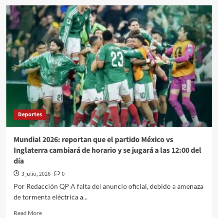
El
Quehacer
Político
a
través///Jose
Alberto
Prado
Angeles///Cambian
de
horarios
como
de
Deportes
calzones
Mundial 2026: reportan que el partido México vs
Inglaterra cambiará de horario y se jugará a las 12:00 del
día
3 julio, 2026
0
Por Redacción QP A falta del anuncio oficial, debido a amenaza
de tormenta eléctrica a...
Read
Read More