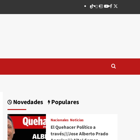
TikTok
threads
Instagram
Youtube
Facebook
X
Novedades
Populares
Nacionales
Noticias
El Quehacer Político a
través///Jose Alberto Prado