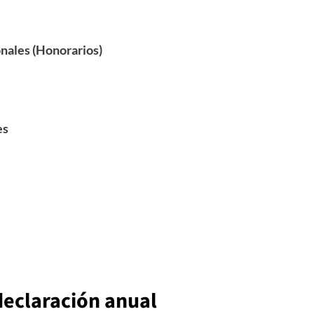
onales (Honorarios)
es
 declaración anual