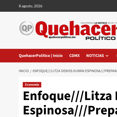
Saltar
8 agosto, 2026
al
contenido
QuehacerPolitico | Inicio
CDMX
NOTICIAS
INICIO
ENFOQUE///LITZA DENISS DURÁN ESPINOSA///PREPAR
Economía
Enfoque///Litza
Espinosa///Prep