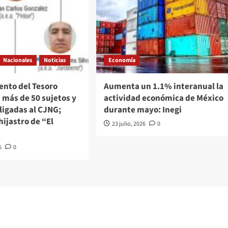
Nacionales
Noticias
Economía
nto del Tesoro
Aumenta un 1.1% interanual la
 más de 50 sujetos y
actividad económica de México
ligadas al CJNG;
durante mayo: Inegi
hijastro de “El
23 julio, 2026
0
6
0