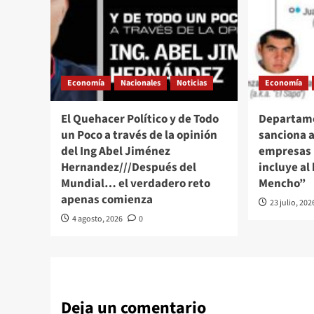
Economía
Nacionales
Noticias
Economía
El Quehacer Político y de Todo
Departame
un Poco a través de la opinión
sanciona a
del Ing Abel Jiménez
empresas 
Hernandez///Después del
incluye al 
Mundial… el verdadero reto
Mencho”
apenas comienza
23 julio, 202
4 agosto, 2026
0
Deja un comentario