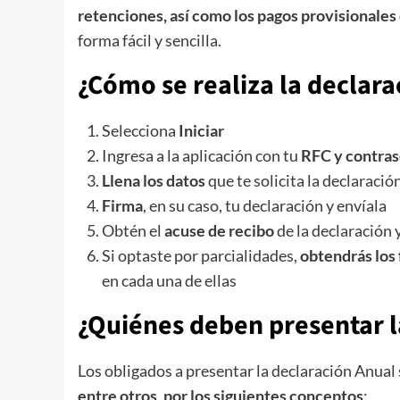
retenciones, así como los pagos provisionales
forma fácil y sencilla.
¿Cómo se realiza la declara
Selecciona
Iniciar
Ingresa a la aplicación con tu
RFC y contra
Llena los datos
que te solicita la declaració
Firma
, en su caso, tu declaración y envíala
Obtén el
acuse de recibo
de la declaración y
Si optaste por parcialidades,
obtendrás los 
en cada una de ellas
¿Quiénes deben presentar l
Los obligados a presentar la declaración Anual
entre otros, por los siguientes conceptos
: