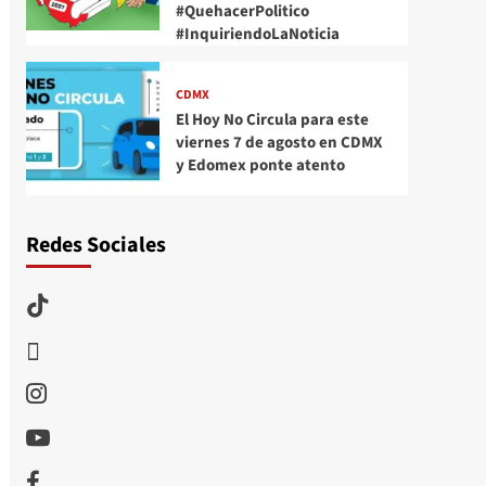
#QuehacerPolitico
#InquiriendoLaNoticia
CDMX
El Hoy No Circula para este
viernes 7 de agosto en CDMX
y Edomex ponte atento
Redes Sociales
TikTok
threads
Instagram
Youtube
Facebook