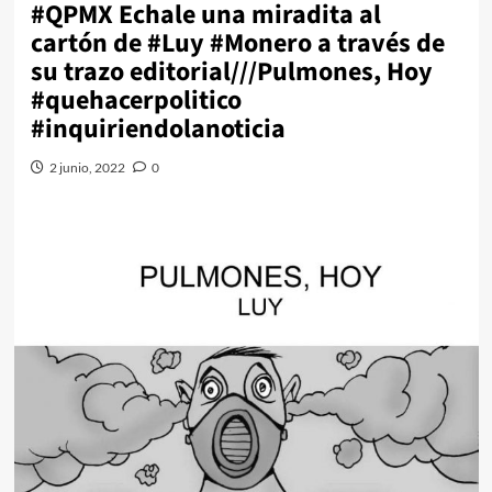
#QPMX Echale una miradita al
cartón de #Luy #Monero a través de
su trazo editorial///Pulmones, Hoy
#quehacerpolitico
#inquiriendolanoticia
2 junio, 2022
0