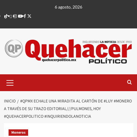
Saltar
6 agosto, 2026
al
TikTok
threads
Instagram
Youtube
Facebook
X
contenido
Menú
principal
INICIO
#QPMX ECHALE UNA MIRADITA AL CARTÓN DE #LUY #MONERO
A TRAVÉS DE SU TRAZO EDITORIAL///PULMONES, HOY
#QUEHACERPOLITICO #INQUIRIENDOLANOTICIA
Moneros