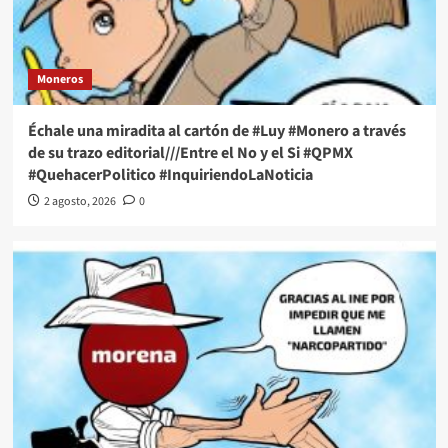
Moneros
Échale una miradita al cartón de #Luy #Monero a través
de su trazo editorial///Entre el No y el Si #QPMX
#QuehacerPolitico #InquiriendoLaNoticia
2 agosto, 2026
0