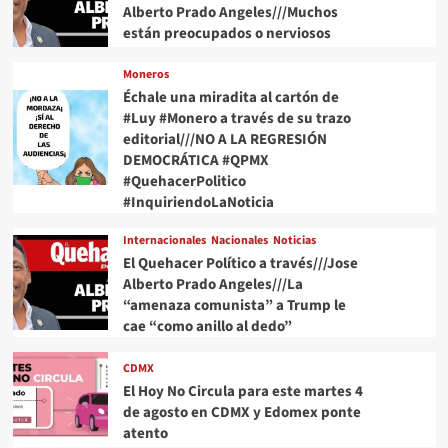
Alberto Prado Angeles///Muchos
están preocupados o nerviosos
Moneros
Échale una miradita al cartón de
#Luy #Monero a través de su trazo
editorial///NO A LA REGRESIÓN
DEMOCRÁTICA #QPMX
#QuehacerPolitico
#InquiriendoLaNoticia
Internacionales
Nacionales
Noticias
El Quehacer Político a través///Jose
Alberto Prado Angeles///La
“amenaza comunista” a Trump le
cae “como anillo al dedo”
CDMX
El Hoy No Circula para este martes 4
de agosto en CDMX y Edomex ponte
atento