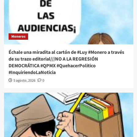
Moneros
Échale una miradita al cartón de #Luy #Monero a través
de su trazo editorial///NO A LA REGRESIÓN
DEMOCRÁTICA #QPMX #QuehacerPolitico
#InquiriendoLaNoticia
5 agosto, 2026
0