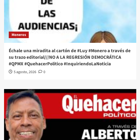
Moneros
Échale una miradita al cartón de #Luy #Monero a través de
su trazo editorial///NO A LA REGRESIÓN DEMOCRÁTICA
#QPMX #QuehacerPolitico #InquiriendoLaNoticia
5 agosto, 2026
0