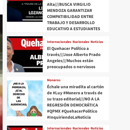
Alta///BUSCA VIRGILIO
MENDOZA GARANTIZAR
COMPATIBILIDAD ENTRE
TRABAJO Y DESARROLLO
EDUCATIVO A ESTUDIANTES
Internacionales
Nacionales
Noticias
El Quehacer Político a
través///Jose Alberto Prado
Angeles///Muchos están
preocupados o nerviosos
Moneros
Échale una miradita al cartón
de #Luy #Monero a través de
su trazo editorial///NO A LA
REGRESIÓN DEMOCRÁTICA
#QPMX #QuehacerPolitico
#InquiriendoLaNoticia
Internacionales
Nacionales
Noticias