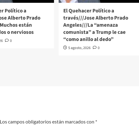
r Político a
El Quehacer Político a
ose Alberto Prado
través///Jose Alberto Prado
/Muchos están
Angeles///La “amenaza
os o nerviosos
comunista” a Trump le cae
“como anillo al dedo”
26
0
5 agosto, 2026
0
Los campos obligatorios están marcados con
*