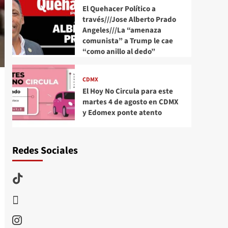
El Quehacer Político a
través///Jose Alberto Prado
Angeles///La “amenaza
comunista” a Trump le cae
“como anillo al dedo”
CDMX
El Hoy No Circula para este
martes 4 de agosto en CDMX
y Edomex ponte atento
Redes Sociales
TikTok
threads
Instagram