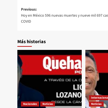
Post
Previous:
Hoy en México 596 nuevas muertes y nueve mil 697 ca
navigation
COVID
Más historias
Internaciona
Nacionales
Noticias
Noticias