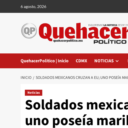
Saltar
6 agosto, 2026
al
contenido
QuehacerPolitico | Inicio
CDMX
NOTICIAS
INICIO
SOLDADOS MEXICANOS CRUZAN A EU; UNO POSEÍA M
Noticias
Soldados mexica
uno poseía mar