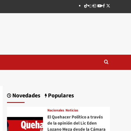
TikTok
threads
Instagram
Youtube
Facebook
X
Novedades
Populares
Nacionales
Noticias
El Quehacer Político a través
de la opinión del Lic Eden
Lozano Meza desde la Cámara