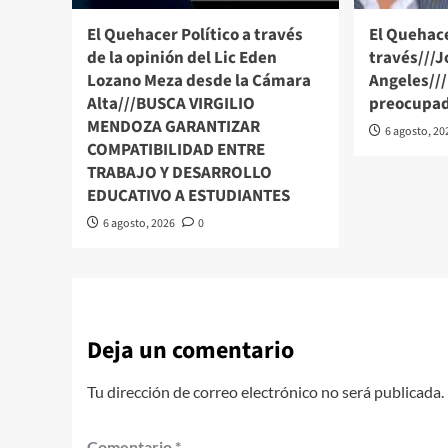
El Quehacer Político a través
El Quehace
de la opinión del Lic Eden
través///J
Lozano Meza desde la Cámara
Angeles//
Alta///BUSCA VIRGILIO
preocupad
MENDOZA GARANTIZAR
6 agosto, 20
COMPATIBILIDAD ENTRE
TRABAJO Y DESARROLLO
EDUCATIVO A ESTUDIANTES
6 agosto, 2026
0
Deja un comentario
Tu dirección de correo electrónico no será publicada.
Comentario
*