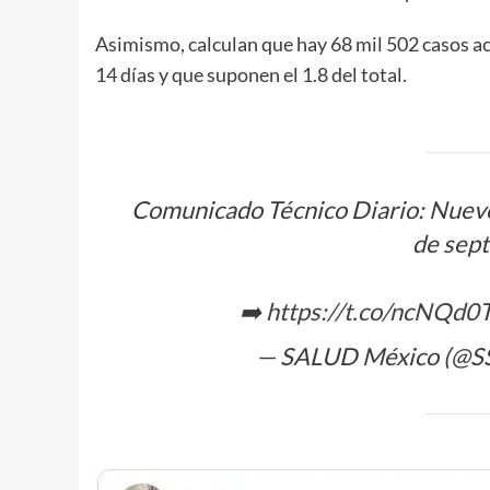
Asimismo, calculan que hay 68 mil 502 casos a
14 días y que suponen el 1.8 del total.
Comunicado Técnico Diario: Nuev
de sep
➡️
https://t.co/ncNQd
— SALUD México (@S