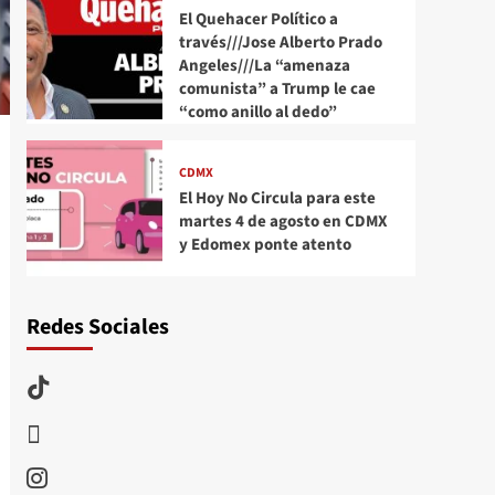
El Quehacer Político a
través///Jose Alberto Prado
Angeles///La “amenaza
comunista” a Trump le cae
“como anillo al dedo”
CDMX
El Hoy No Circula para este
martes 4 de agosto en CDMX
y Edomex ponte atento
Redes Sociales
TikTok
threads
Instagram