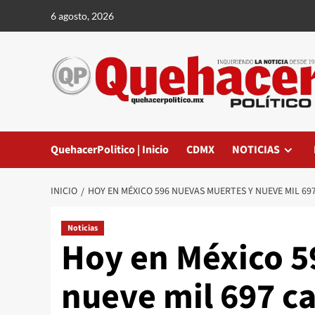
Saltar
6 agosto, 2026
al
contenido
QuehacerPolitico | Inicio
CDMX
NOTICIAS
INICIO
HOY EN MÉXICO 596 NUEVAS MUERTES Y NUEVE MIL 69
Noticias
Hoy en México 5
nueve mil 697 c