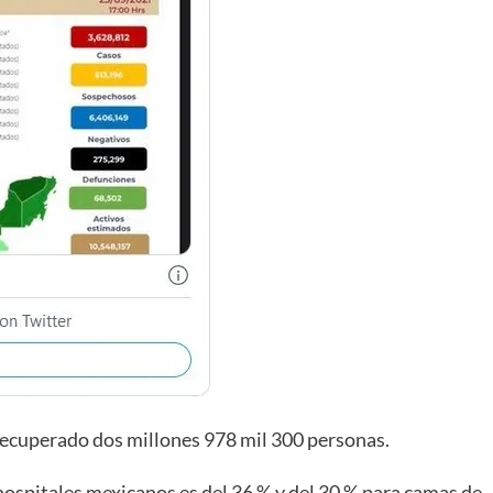
 recuperado dos millones 978 mil 300 personas.
ospitales mexicanos es del 36 % y del 30 % para camas de