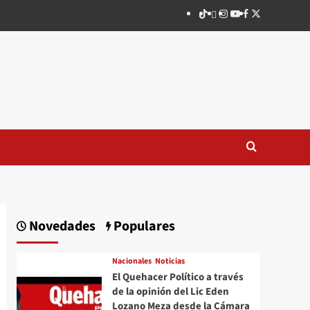
TikTok
threads
Instagram
Youtube
Facebook
X
Novedades
Populares
Nacionales
Noticias
El Quehacer Político a través
de la opinión del Lic Eden
Lozano Meza desde la Cámara