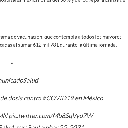
grama de vacunación, que contempla a todos los mayores
icadas al sumar 612 mil 781 durante la última jornada.
unicadoSalud
 de dosis contra
#COVID19
en México
2MN
pic.twitter.com/Mb8SqVyd7W
Salud_mx)
September 25, 2021