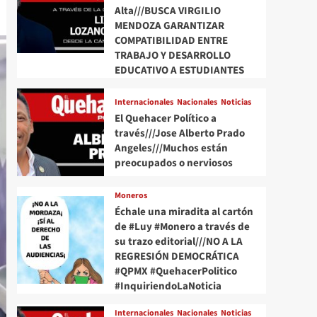
Alta///BUSCA VIRGILIO
MENDOZA GARANTIZAR
COMPATIBILIDAD ENTRE
TRABAJO Y DESARROLLO
EDUCATIVO A ESTUDIANTES
Internacionales
Nacionales
Noticias
El Quehacer Político a
través///Jose Alberto Prado
Angeles///Muchos están
preocupados o nerviosos
Moneros
Échale una miradita al cartón
de #Luy #Monero a través de
su trazo editorial///NO A LA
REGRESIÓN DEMOCRÁTICA
#QPMX #QuehacerPolitico
#InquiriendoLaNoticia
Internacionales
Nacionales
Noticias