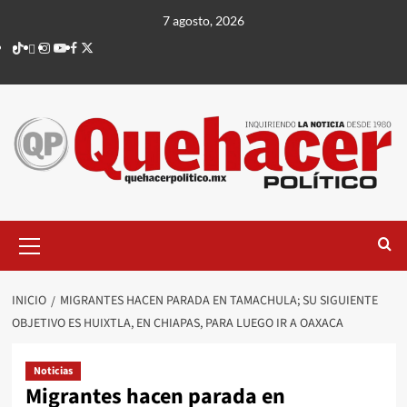
Saltar
7 agosto, 2026
al
TikTok
threads
Instagram
Youtube
Facebook
X
contenido
Menú
principal
INICIO
MIGRANTES HACEN PARADA EN TAMACHULA; SU SIGUIENTE
OBJETIVO ES HUIXTLA, EN CHIAPAS, PARA LUEGO IR A OAXACA
Noticias
Migrantes hacen parada en