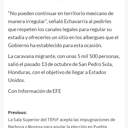
“No pueden continuar en territorio mexicano de
manera irregular”, señaló Echavarría al pedirles
que respeten los canales legales para regular su
estadía y ofrecerles un sitio en los albergues que el
Gobierno ha establecido para esta ocasión.
La caravana migrante, con unas 5 mil 500 personas,
salió el pasado 13 de octubre de San Pedro Sula,
Honduras, con el objetivo de llegar a Estados
Unidos.
Con Información de EFE
Post
Previous:
La Sala Superior del TEPJF acepta las impugnaciones de
navigation
Barbosa y Morena para anular la elección en Puebla