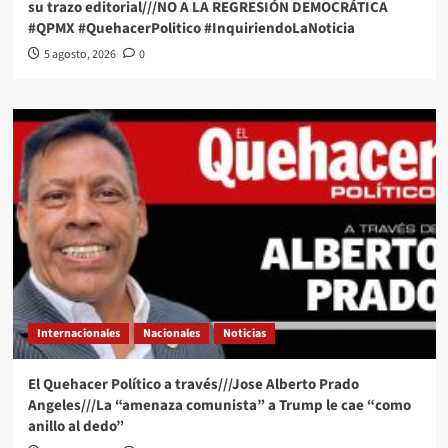
su trazo editorial///NO A LA REGRESIÓN DEMOCRÁTICA
#QPMX #QuehacerPolitico #InquiriendoLaNoticia
5 agosto, 2026
0
Internacionales
Nacionales
Noticias
El Quehacer Político a través///Jose Alberto Prado
Angeles///La “amenaza comunista” a Trump le cae “como
anillo al dedo”