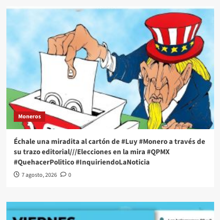
Moneros
Échale una miradita al cartón de #Luy #Monero a través de
su trazo editorial///Elecciones en la mira #QPMX
#QuehacerPolitico #InquiriendoLaNoticia
7 agosto, 2026
0