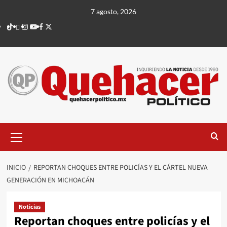
Saltar
7 agosto, 2026
al
TikTok
threads
Instagram
Youtube
Facebook
X
contenido
Menú
principal
INICIO
REPORTAN CHOQUES ENTRE POLICÍAS Y EL CÁRTEL NUEVA
GENERACIÓN EN MICHOACÁN
Noticias
Reportan choques entre policías y el