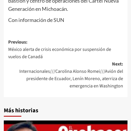
bastión y centro de operaciones del Cártel Nueva
Generación en Michoacán.
Con información de SUN
Post
Previous:
México alerta de crisis económica por suspensión de
navigation
vuelos de Canadá
Next:
Internacionales///Carolina Alonso Romei///Avión del
presidente de Ecuador, Lenín Moreno, aterriza de
emergencia en Washington
Más historias