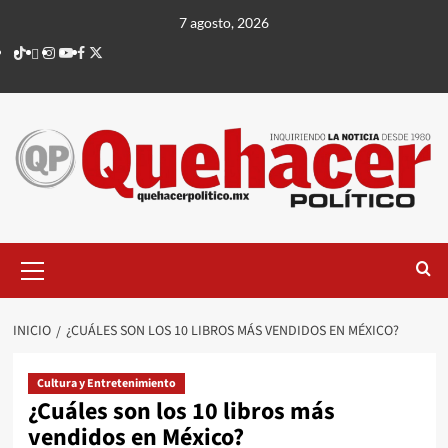
Saltar
7 agosto, 2026
al
TikTok
threads
Instagram
Youtube
Facebook
X
contenido
Menú
principal
INICIO
¿CUÁLES SON LOS 10 LIBROS MÁS VENDIDOS EN MÉXICO?
Cultura y Entretenimiento
¿Cuáles son los 10 libros más
vendidos en México?