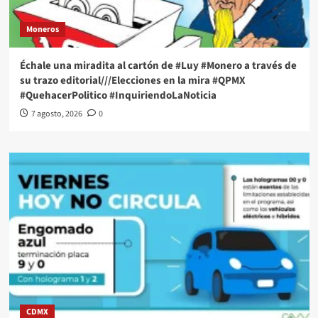
Moneros
Échale una miradita al cartón de #Luy #Monero a través de
su trazo editorial///Elecciones en la mira #QPMX
#QuehacerPolitico #InquiriendoLaNoticia
7 agosto, 2026
0
CDMX