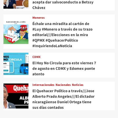
acepta dar salvoconducto a Betssy
Chávez
Moneros
Échale una miradita al cartón de
#Luy #Monero a través de su trazo
editorial///Elecciones en la mira
#QPMX #QuehacerPolitico
#InquiriendoLaNoticia
CDMX
El Hoy No Circula para este viernes 7
de agosto en CDMX y Edomex ponte
atento
Internacionales
Nacionales
Noticias
El Quehacer Político a través///Jose
Alberto Prado Angeles///El dictador
nicaragüense Daniel Ortega tiene
sus días contados