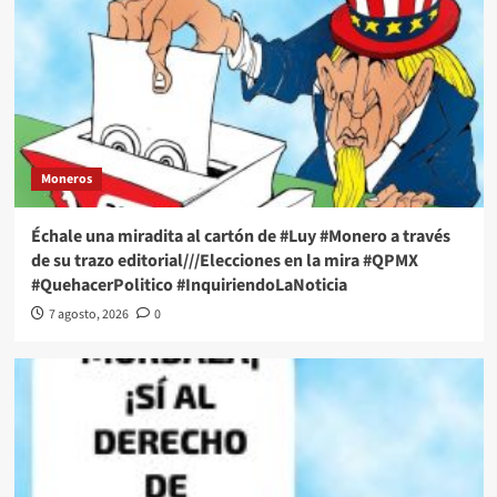
Moneros
Échale una miradita al cartón de #Luy #Monero a través
de su trazo editorial///Elecciones en la mira #QPMX
#QuehacerPolitico #InquiriendoLaNoticia
7 agosto, 2026
0