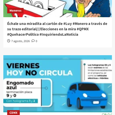
Moneros
Échale una miradita al cartón de #Luy #Monero a través de
su trazo editorial///Elecciones en la mira #QPMX
#QuehacerPolitico #InquiriendoLaNoticia
7 agosto, 2026
0
CDMX