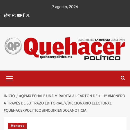
Saltar
7 agosto, 2026
al
TikTok
threads
Instagram
Youtube
Facebook
X
contenido
Menú
principal
INICIO
#QPMX ÉCHALE UNA MIRADITA AL CARTÓN DE #LUY #MONERO
A TRAVÉS DE SU TRAZO EDITORIAL///DICCIONARIO ELECTORAL
#QUEHACERPOLITICO #INQUIRIENDOLANOTICIA
Moneros