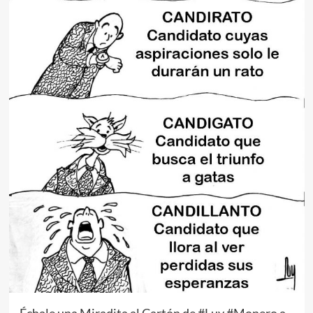
Échale una Miradita al Cartón de #Luy #Monero a