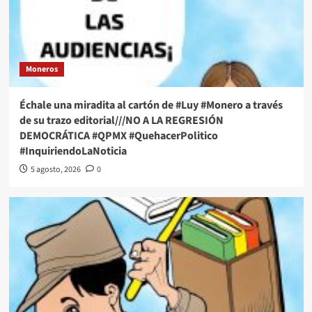
Moneros
Échale una miradita al cartón de #Luy #Monero a través
de su trazo editorial///NO A LA REGRESIÓN
DEMOCRÁTICA #QPMX #QuehacerPolitico
#InquiriendoLaNoticia
5 agosto, 2026
0