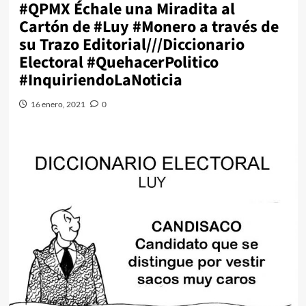
#QPMX Échale una Miradita al
Cartón de #Luy #Monero a través de
su Trazo Editorial///Diccionario
Electoral #QuehacerPolitico
#InquiriendoLaNoticia
16 enero, 2021
0