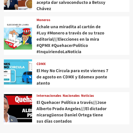
acepta dar salvoconducto a Betssy
Chávez
Moneros
Échale una miradita al cartón de
#Luy #Monero a través de su trazo
editorial///Elecciones en la mira
#QPMX #QuehacerPolitico
#InquiriendoLaNoticia
CDMX
El Hoy No Circula para este viernes 7
de agosto en CDMX y Edomex ponte
atento
Internacionales
Nacionales
Noticias
El Quehacer Político a través///Jose
Alberto Prado Angeles///El dictador
nicaragüense Daniel Ortega tiene
sus días contados