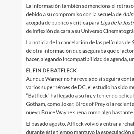
La información también se menciona el retraso 
debido a su compromiso con la secuela de
Anim
acogida de público y crítica para
Liga de la Justi
de inflexión de cara a su Universo Cinematogr
La noticia de la cancelación de las películas de
de otra información que aseguraba que el acto
hacer, alegando incompatibilidad de agenda, un
EL FIN DE BATFLECK
Aunque Warner no ha revelado si seguirá contan
varios superhéroes de DC, el estudio ha sido muy
“Batfleck” ha llegado a su fin, y teniendo pelí
Gotham, como Joker, Birds of Prey o la recie
nuevo Bruce Wayne suena como algo bastante 
El pasado agosto, Affleck volvió a entrar a reha
durante éste tiempo mantuvo la especulación s