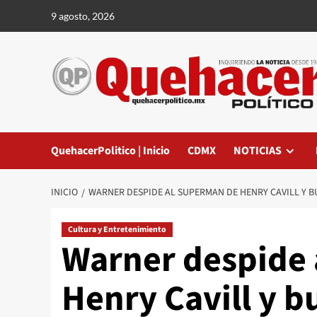
Saltar
9 agosto, 2026
al
contenido
QuehacerPolitico | Inicio
CDMX
NOTICIAS
INICIO
WARNER DESPIDE AL SUPERMAN DE HENRY CAVILL Y 
Cultura y Entretenimiento
Warner despide
Henry Cavill y b