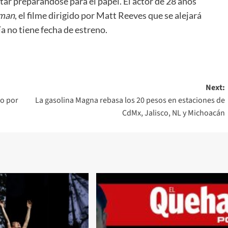
star preparándose para el papel. El actor de 28 años
tman
, el filme dirigido por Matt Reeves que se alejará
a no tiene fecha de estreno.
Next:
so por
La gasolina Magna rebasa los 20 pesos en estaciones de
CdMx, Jalisco, NL y Michoacán