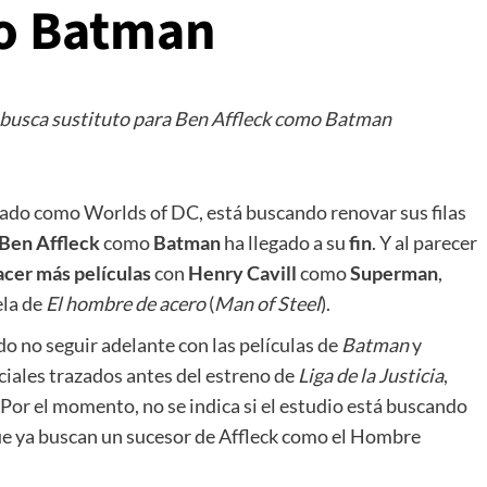
mo Batman
 busca sustituto para Ben Affleck como Batman
ado como Worlds of DC, está buscando renovar sus filas
Ben Affleck
como
Batman
ha llegado a su
fin
. Y al parecer
acer más películas
con
Henry Cavill
como
Superman
,
ela de
El hombre de acero
(
Man of Steel
).
do no seguir adelante con las películas de
Batman
y
iciales trazados antes del estreno de
Liga de la Justicia
,
 Por el momento, no se indica si el estudio está buscando
ue ya buscan un sucesor de Affleck como el Hombre