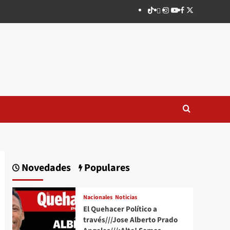
TikTok
threads
Instagram
Youtube
Facebook
X
Novedades
Populares
Nacionales
Noticias
El Quehacer Político a
través///Jose Alberto Prado