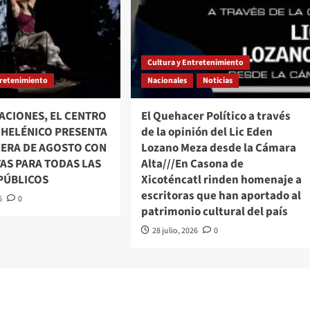
Cultura y Entretenimiento
tretenimiento
Nacionales
Noticias
ACIONES, EL CENTRO
El Quehacer Político a través
 HELÉNICO PRESENTA
de la opinión del Lic Eden
LERA DE AGOSTO CON
Lozano Meza desde la Cámara
AS PARA TODAS LAS
Alta///En Casona de
 PÚBLICOS
Xicoténcatl rinden homenaje a
escritoras que han aportado al
6
0
patrimonio cultural del país
28 julio, 2026
0