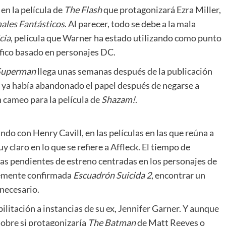
en la película de
The Flash
que protagonizará Ezra Miller,
ales Fantásticos
. Al parecer, todo se debe a la mala
cia
, película que Warner ha estado utilizando como punto
áfico basado en personajes DC.
Superman
llega unas semanas después de la publicación
r ya había abandonado el papel después de negarse a
 cameo para la película de
Shazam!
.
do con Henry Cavill, en las películas en las que reúna a
 claro en lo que se refiere a Affleck. El tiempo de
culas pendientes de estreno centradas en los personajes de
ntemente confirmada
Escuadrón Suicida 2
, encontrar un
necesario.
bilitación a instancias de su ex, Jennifer Garner. Y aunque
obre si protagonizaría
The Batman
de Matt Reeves o