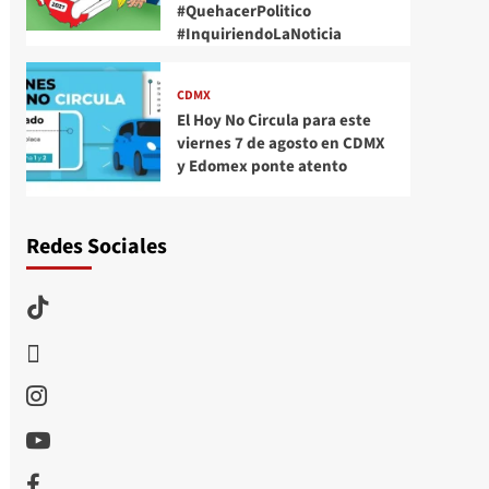
#QuehacerPolitico
#InquiriendoLaNoticia
CDMX
El Hoy No Circula para este
viernes 7 de agosto en CDMX
y Edomex ponte atento
Redes Sociales
TikTok
threads
Instagram
Youtube
Facebook