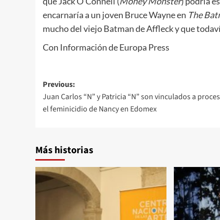
que Jack O’Connell (
Money Monster
) podría e
encarnaría a un joven Bruce Wayne en
The Ba
mucho del viejo Batman de Affleck y que todaví
Con Información de Europa Press
Post
Previous:
Juan Carlos “N” y Patricia “N” son vinculados a proce
navigation
el feminicidio de Nancy en Edomex
Más historias