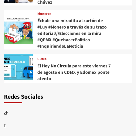
Chávez
Moneros
Échale una miradita al cartón de
#Luy #Monero a través de su trazo
editorial///Elecciones en la mira
#QPMX #QuehacerPolitico
#InquiriendoLaNoticia
CDMX
El Hoy No Circula para este viernes 7
de agosto en CDMX y Edomex ponte
atento
Redes Sociales
TikTok
threads