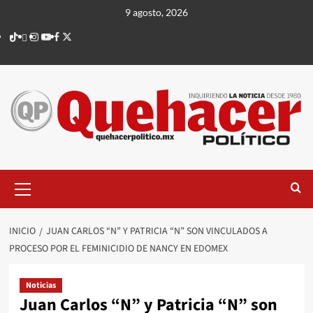
Saltar
9 agosto, 2026
al
TikTok
threads
Instagram
Youtube
Facebook
X
contenido
Menú
principal
INICIO
JUAN CARLOS “N” Y PATRICIA “N” SON VINCULADOS A
PROCESO POR EL FEMINICIDIO DE NANCY EN EDOMEX
Noticias
Juan Carlos “N” y Patricia “N” son