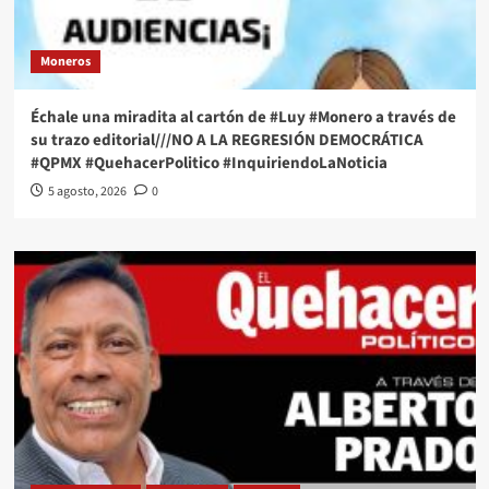
Moneros
Échale una miradita al cartón de #Luy #Monero a través de
su trazo editorial///NO A LA REGRESIÓN DEMOCRÁTICA
#QPMX #QuehacerPolitico #InquiriendoLaNoticia
5 agosto, 2026
0