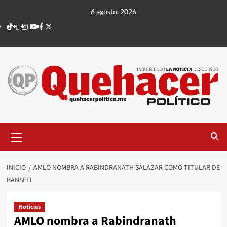
Saltar
6 agosto, 2026
al
TikTok
threads
Instagram
Youtube
Facebook
X
contenido
Menú
principal
INICIO
AMLO NOMBRA A RABINDRANATH SALAZAR COMO TITULAR DE
BANSEFI
Noticias
AMLO nombra a Rabindranath