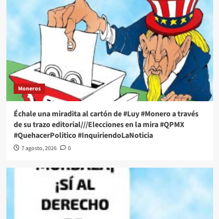
Moneros
Échale una miradita al cartón de #Luy #Monero a través
de su trazo editorial///Elecciones en la mira #QPMX
#QuehacerPolitico #InquiriendoLaNoticia
7 agosto, 2026
0