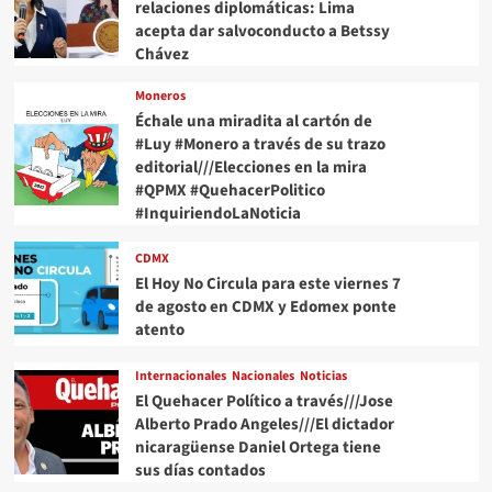
relaciones diplomáticas: Lima
acepta dar salvoconducto a Betssy
Chávez
Moneros
Échale una miradita al cartón de
#Luy #Monero a través de su trazo
editorial///Elecciones en la mira
#QPMX #QuehacerPolitico
#InquiriendoLaNoticia
CDMX
El Hoy No Circula para este viernes 7
de agosto en CDMX y Edomex ponte
atento
Internacionales
Nacionales
Noticias
El Quehacer Político a través///Jose
Alberto Prado Angeles///El dictador
nicaragüense Daniel Ortega tiene
sus días contados