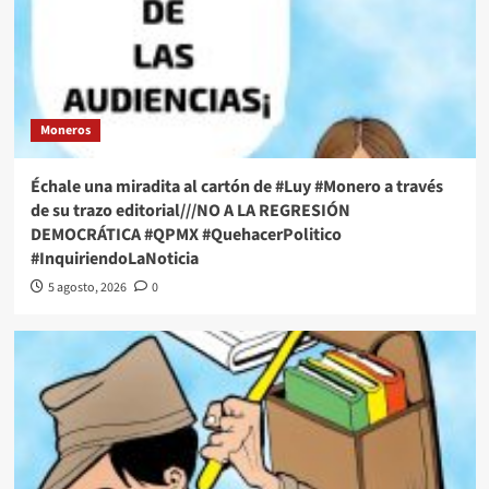
Moneros
Échale una miradita al cartón de #Luy #Monero a través
de su trazo editorial///NO A LA REGRESIÓN
DEMOCRÁTICA #QPMX #QuehacerPolitico
#InquiriendoLaNoticia
5 agosto, 2026
0