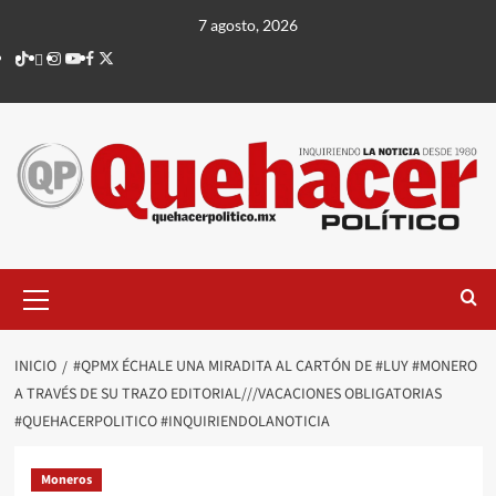
Saltar
7 agosto, 2026
al
TikTok
threads
Instagram
Youtube
Facebook
X
contenido
Menú
principal
INICIO
#QPMX ÉCHALE UNA MIRADITA AL CARTÓN DE #LUY #MONERO
A TRAVÉS DE SU TRAZO EDITORIAL///VACACIONES OBLIGATORIAS
#QUEHACERPOLITICO #INQUIRIENDOLANOTICIA
Moneros