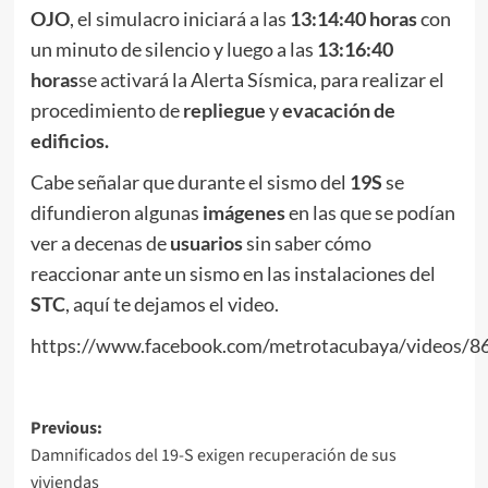
OJO
, el simulacro iniciará a las
13:14:40 horas
con
un minuto de silencio y luego a las
13:16:40
horas
se activará la Alerta Sísmica, para realizar el
procedimiento de
repliegue
y
evacación de
edificios.
Cabe señalar que durante el sismo del
19S
se
difundieron algunas
imágenes
en las que se podían
ver a decenas de
usuarios
sin saber cómo
reaccionar ante un sismo en las instalaciones del
STC
, aquí te dejamos el video.
https://www.facebook.com/metrotacubaya/videos/
Post
Previous:
Damnificados del 19-S exigen recuperación de sus
navigation
viviendas