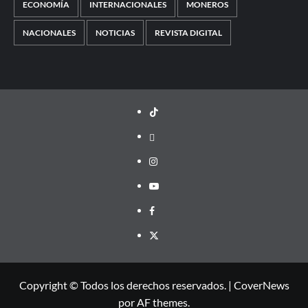
ECONOMÍA
INTERNACIONALES
MONEROS
NACIONALES
NOTICIAS
REVISTA DIGITAL
TikTok
threads
Instagram
Youtube
Facebook
X
Copyright © Todos los derechos reservados.
|
CoverNews
por AF themes.