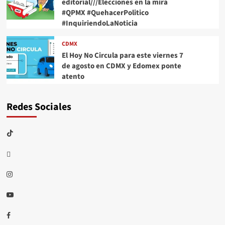
editorial///Elecciones en la mira
#QPMX #QuehacerPolitico
#InquiriendoLaNoticia
CDMX
El Hoy No Circula para este viernes 7
de agosto en CDMX y Edomex ponte
atento
Redes Sociales
TikTok
threads
Instagram
Youtube
Facebook