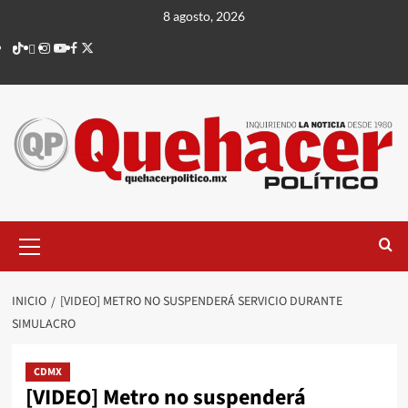
Saltar
8 agosto, 2026
al
TikTok
threads
Instagram
Youtube
Facebook
X
contenido
Menú
principal
INICIO
[VIDEO] METRO NO SUSPENDERÁ SERVICIO DURANTE
SIMULACRO
CDMX
[VIDEO] Metro no suspenderá