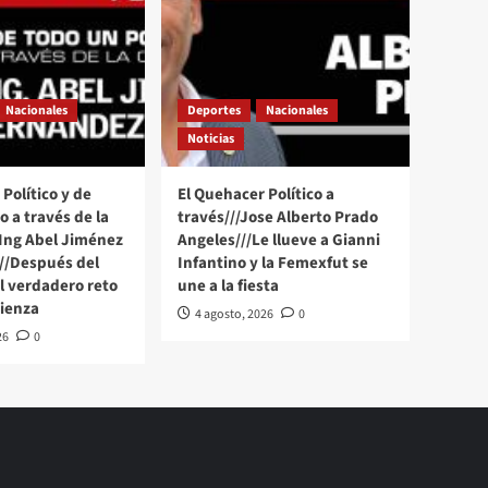
Nacionales
Deportes
Nacionales
Noticias
Político y de
El Quehacer Político a
 a través de la
través///Jose Alberto Prado
 Ing Abel Jiménez
Angeles///Le llueve a Gianni
//Después del
Infantino y la Femexfut se
 verdadero reto
une a la fiesta
ienza
4 agosto, 2026
0
26
0