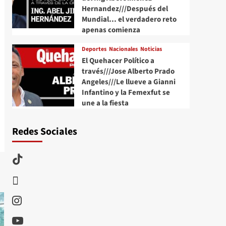
Hernandez///Después del
Mundial… el verdadero reto
apenas comienza
Deportes
Nacionales
Noticias
El Quehacer Político a
través///Jose Alberto Prado
Angeles///Le llueve a Gianni
Infantino y la Femexfut se
une a la fiesta
Redes Sociales
TikTok
threads
Instagram
Youtube