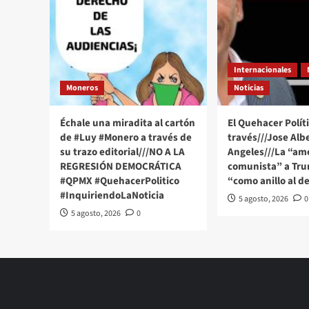
Internacionales
Moneros
Noticias
Échale una miradita al cartón
El Quehacer Políti
de #Luy #Monero a través de
través///Jose Alb
su trazo editorial///NO A LA
Angeles///La “a
REGRESIÓN DEMOCRÁTICA
comunista” a Tru
#QPMX #QuehacerPolitico
“como anillo al d
#InquiriendoLaNoticia
5 agosto, 2026
0
5 agosto, 2026
0