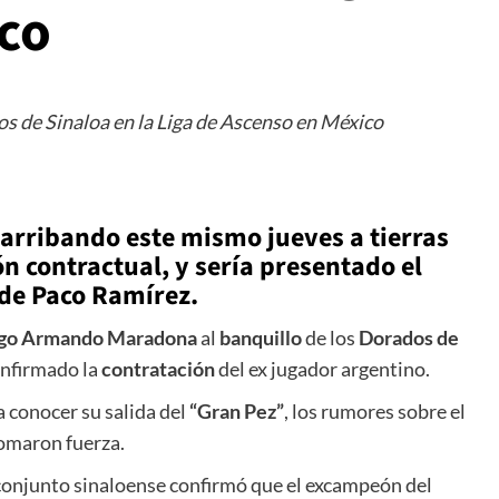
co
 de Sinaloa en la Liga de Ascenso en México
rribando este mismo jueves a tierras
n contractual, y sería presentado el
de Paco Ramírez.
go Armando Maradona
al
banquillo
de los
Dorados de
confirmado la
contratación
del ex jugador argentino.
 conocer su salida del
“Gran Pez”
, los rumores sobre el
omaron fuerza.
 conjunto sinaloense confirmó que el excampeón del