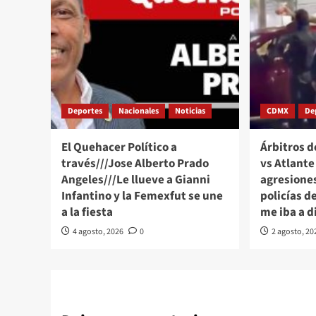
Deportes
Nacionales
Noticias
CDMX
De
El Quehacer Político a
Árbitros d
través///Jose Alberto Prado
vs Atlant
Angeles///Le llueve a Gianni
agresione
Infantino y la Femexfut se une
policías d
a la fiesta
me iba a d
4 agosto, 2026
0
2 agosto, 20