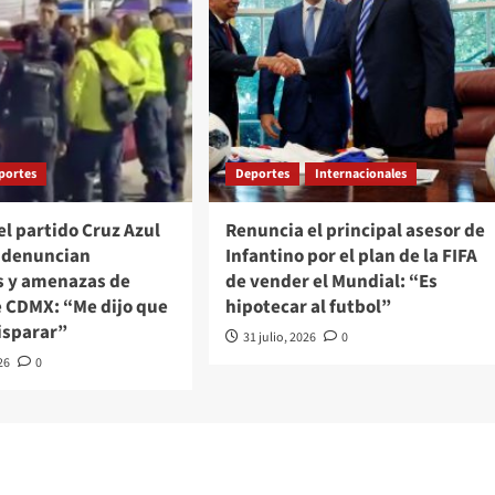
portes
Deportes
Internacionales
el partido Cruz Azul
Renuncia el principal asesor de
e denuncian
Infantino por el plan de la FIFA
s y amenazas de
de vender el Mundial: “Es
e CDMX: “Me dijo que
hipotecar al futbol”
isparar”
31 julio, 2026
0
26
0