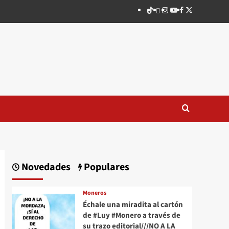
TikTok
threads
Instagram
Youtube
Facebook
X
Novedades
Populares
Moneros
Échale una miradita al cartón
de #Luy #Monero a través de
su trazo editorial///NO A LA