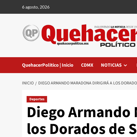
Saltar
6 agosto, 2026
al
contenido
QuehacerPolitico | Inicio
CDMX
NOTICIAS
INICIO
DIEGO ARMANDO MARADONA DIRIGIRÁ A LOS DORADOS 
Deportes
Diego Armando M
los Dorados de S