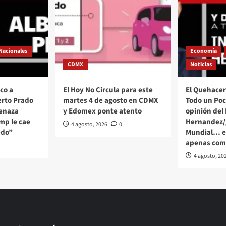
Nacionales
Economía
CDMX
Noticias
co a
El Hoy No Circula para este
El Quehacer 
erto Prado
martes 4 de agosto en CDMX
Todo un Poco
menaza
y Edomex ponte atento
opinión del
mp le cae
Hernandez/
4 agosto, 2026
0
edo”
Mundial… el
apenas com
4 agosto, 20