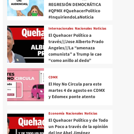
REGRESIÓN DEMOCRÁTICA
#QPMX #QuehacerPolitico
#InquiriendoLaNoticia
Internacionales
Nacionales
Noticias
El Quehacer Político a
través///Jose Alberto Prado
Angeles///La “amenaza
comunista” a Trump le cae
“como anillo al dedo”
CDMX
El Hoy No Circula para este
martes 4 de agosto en CDMX
y Edomex ponte atento
Economía
Nacionales
Noticias
El Quehacer Político y de Todo
un Poco a través de la opinión
del Ing Abel Jiménez