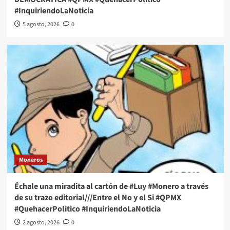
#InquiriendoLaNoticia
5 agosto, 2026
0
Moneros
Échale una miradita al cartón de #Luy #Monero a través
de su trazo editorial///Entre el No y el Si #QPMX
#QuehacerPolitico #InquiriendoLaNoticia
2 agosto, 2026
0