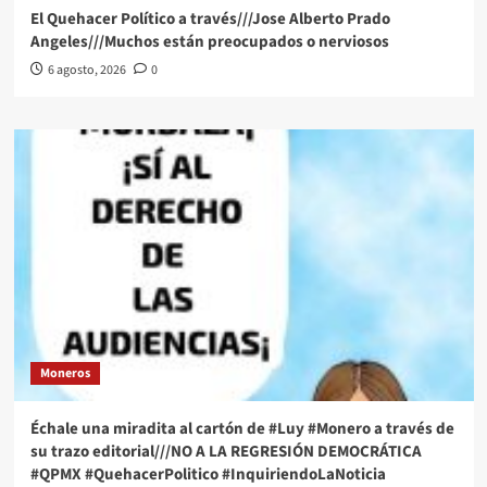
El Quehacer Político a través///Jose Alberto Prado
Angeles///Muchos están preocupados o nerviosos
6 agosto, 2026
0
Moneros
Échale una miradita al cartón de #Luy #Monero a través de
su trazo editorial///NO A LA REGRESIÓN DEMOCRÁTICA
#QPMX #QuehacerPolitico #InquiriendoLaNoticia