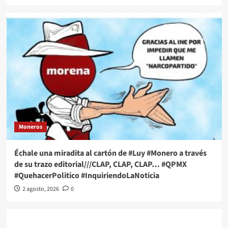
Moneros
Échale una miradita al cartón de #Luy #Monero a través
de su trazo editorial///CLAP, CLAP, CLAP… #QPMX
#QuehacerPolitico #InquiriendoLaNoticia
2 agosto, 2026
0