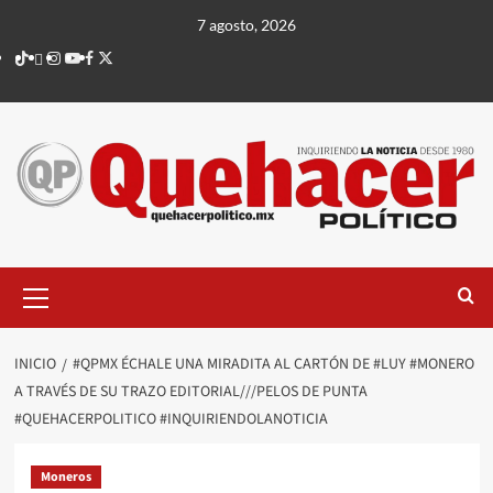
Saltar
7 agosto, 2026
al
TikTok
threads
Instagram
Youtube
Facebook
X
contenido
Menú
principal
INICIO
#QPMX ÉCHALE UNA MIRADITA AL CARTÓN DE #LUY #MONERO
A TRAVÉS DE SU TRAZO EDITORIAL///PELOS DE PUNTA
#QUEHACERPOLITICO #INQUIRIENDOLANOTICIA
Moneros