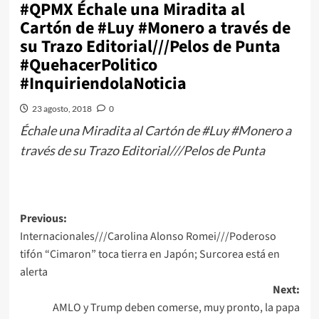
#QPMX Échale una Miradita al
Cartón de #Luy #Monero a través de
su Trazo Editorial///Pelos de Punta
#QuehacerPolitico
#InquiriendolaNoticia
23 agosto, 2018
0
Échale una Miradita al Cartón de #Luy #Monero a
través de su Trazo Editorial///Pelos de Punta
Post
Previous:
Internacionales///Carolina Alonso Romei///Poderoso
navigation
tifón “Cimaron” toca tierra en Japón; Surcorea está en
alerta
Next:
AMLO y Trump deben comerse, muy pronto, la papa