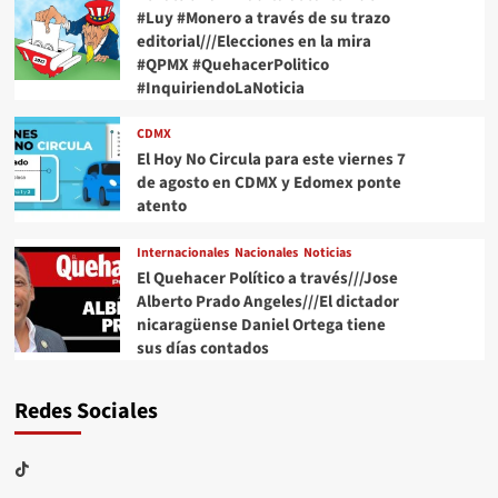
#Luy #Monero a través de su trazo
editorial///Elecciones en la mira
#QPMX #QuehacerPolitico
#InquiriendoLaNoticia
CDMX
El Hoy No Circula para este viernes 7
de agosto en CDMX y Edomex ponte
atento
Internacionales
Nacionales
Noticias
El Quehacer Político a través///Jose
Alberto Prado Angeles///El dictador
nicaragüense Daniel Ortega tiene
sus días contados
Redes Sociales
TikTok