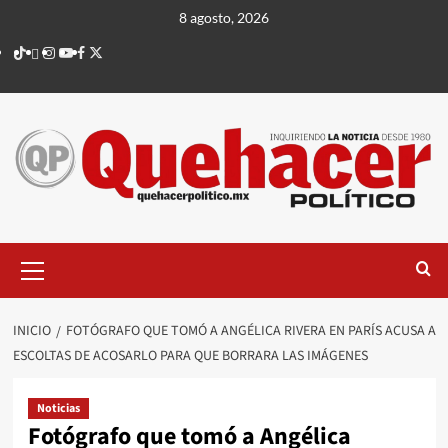
Saltar
8 agosto, 2026
al
TikTok
threads
Instagram
Youtube
Facebook
X
contenido
Menú
principal
INICIO
FOTÓGRAFO QUE TOMÓ A ANGÉLICA RIVERA EN PARÍS ACUSA A
ESCOLTAS DE ACOSARLO PARA QUE BORRARA LAS IMÁGENES
Noticias
Fotógrafo que tomó a Angélica