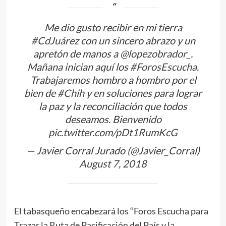
Me dio gusto recibir en mi tierra
#CdJuárez
con un sincero abrazo y un
apretón de manos a
@lopezobrador_
.
Mañana inician aquí los
#ForosEscucha
.
Trabajaremos hombro a hombro por el
bien de
#Chih
y en soluciones para lograr
la paz y la reconciliación que todos
deseamos. Bienvenido
pic.twitter.com/pDt1RumKcG
— Javier Corral Jurado (@Javier_Corral)
August 7, 2018
El tabasqueño encabezará los “Foros Escucha para
Trazar la Ruta de Pacificación del País y la