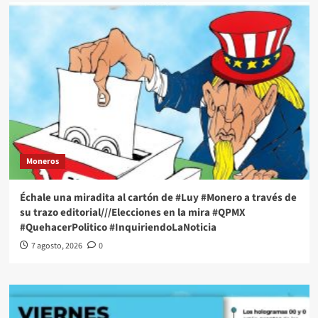
Moneros
Échale una miradita al cartón de #Luy #Monero a través de
su trazo editorial///Elecciones en la mira #QPMX
#QuehacerPolitico #InquiriendoLaNoticia
7 agosto, 2026
0