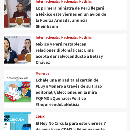
Internacionales
Nacionales
Noticias
Ex primera ministra de Perú llegará
a México este viernes en un avión de
la Fuerza Armada, anuncia
Sheinbaum
Internacionales
Nacionales
Noticias
México y Perú restablecen
relaciones diplomáticas: Lima
acepta dar salvoconducto a Betssy
Chávez
Moneros
Échale una miradita al cartón de
#Luy #Monero a través de su trazo
editorial///Elecciones en la mira
#QPMX #QuehacerPolitico
#InquiriendoLaNoticia
CDMX
El Hoy No Circula para este viernes 7
de agosto en CDMX y Edomex ponte