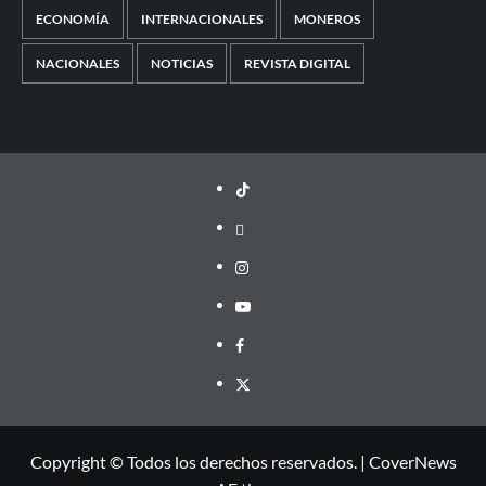
ECONOMÍA
INTERNACIONALES
MONEROS
NACIONALES
NOTICIAS
REVISTA DIGITAL
TikTok
threads
Instagram
Youtube
Facebook
X
Copyright © Todos los derechos reservados.
|
CoverNews