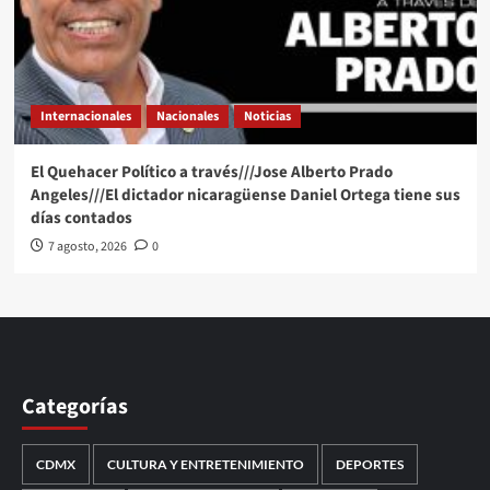
Internacionales
Nacionales
Noticias
El Quehacer Político a través///Jose Alberto Prado
Angeles///El dictador nicaragüense Daniel Ortega tiene sus
días contados
7 agosto, 2026
0
Categorías
CDMX
CULTURA Y ENTRETENIMIENTO
DEPORTES