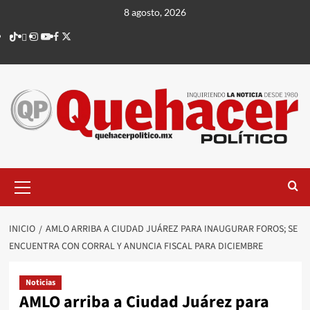
Saltar
8 agosto, 2026
al
TikTok
threads
Instagram
Youtube
Facebook
X
contenido
Menú
principal
INICIO
AMLO ARRIBA A CIUDAD JUÁREZ PARA INAUGURAR FOROS; SE
ENCUENTRA CON CORRAL Y ANUNCIA FISCAL PARA DICIEMBRE
Noticias
AMLO arriba a Ciudad Juárez para