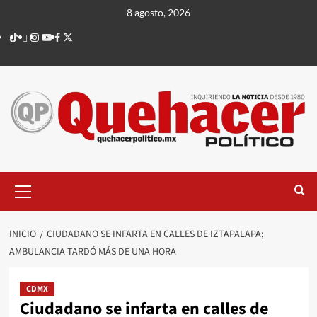
Saltar
8 agosto, 2026
al
TikTok
threads
Instagram
Youtube
Facebook
X
contenido
Menú
principal
INICIO
CIUDADANO SE INFARTA EN CALLES DE IZTAPALAPA;
AMBULANCIA TARDÓ MÁS DE UNA HORA
CDMX
Ciudadano se infarta en calles de