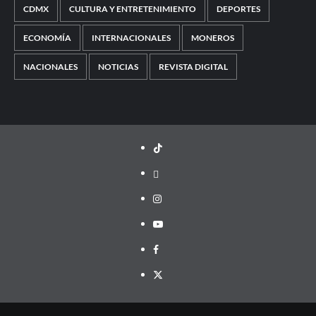
CDMX
CULTURA Y ENTRETENIMIENTO
DEPORTES
ECONOMÍA
INTERNACIONALES
MONEROS
NACIONALES
NOTICIAS
REVISTA DIGITAL
TikTok
threads
Instagram
Youtube
Facebook
X