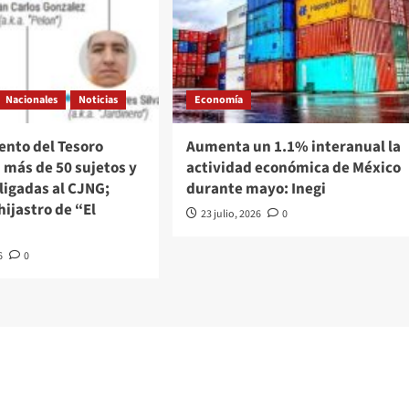
Nacionales
Noticias
Economía
nto del Tesoro
Aumenta un 1.1% interanual la
 más de 50 sujetos y
actividad económica de México
ligadas al CJNG;
durante mayo: Inegi
hijastro de “El
23 julio, 2026
0
6
0