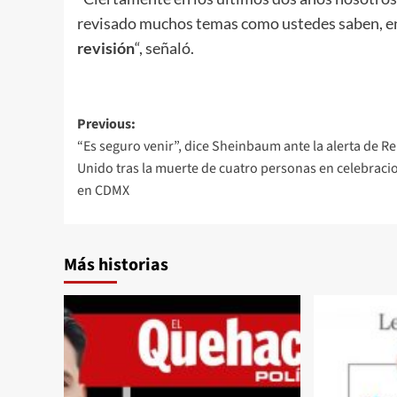
revisado muchos temas como ustedes saben, e
revisión
“, señaló.
Post
Previous:
“Es seguro venir”, dice Sheinbaum ante la alerta de R
navigation
Unido tras la muerte de cuatro personas en celebraci
en CDMX
Más historias