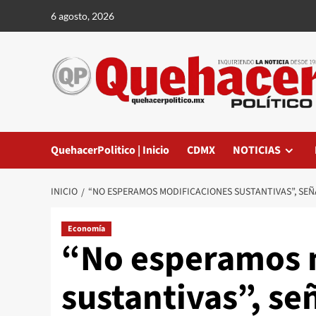
Saltar
6 agosto, 2026
al
contenido
QuehacerPolitico | Inicio
CDMX
NOTICIAS
INICIO
“NO ESPERAMOS MODIFICACIONES SUSTANTIVAS”, SEÑA
Economía
“No esperamos 
sustantivas”, se