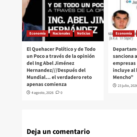
Economía
Nacionales
Noticias
Economía
El Quehacer Político y de Todo
Departame
un Poco a través de la opinión
sanciona a
del Ing Abel Jiménez
empresas 
Hernandez///Después del
incluye al 
Mundial… el verdadero reto
Mencho”
apenas comienza
23 julio, 202
4 agosto, 2026
0
Deja un comentario