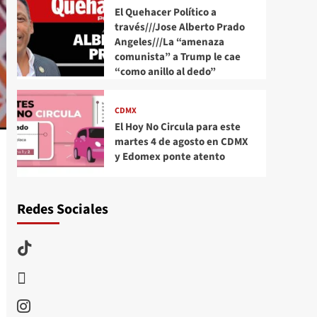
El Quehacer Político a
través///Jose Alberto Prado
Angeles///La “amenaza
comunista” a Trump le cae
“como anillo al dedo”
CDMX
El Hoy No Circula para este
martes 4 de agosto en CDMX
y Edomex ponte atento
Redes Sociales
TikTok
threads
Instagram