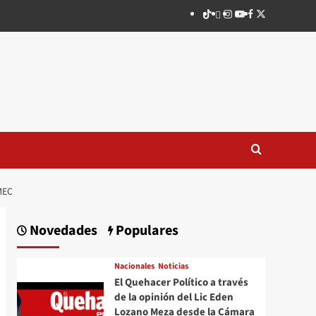
TikTok
threads
Instagram
Youtube
Facebook
X
MEC
Novedades
Populares
Nacionales
Noticias
El Quehacer Político a través
de la opinión del Lic Eden
Lozano Meza desde la Cámara