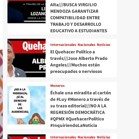
Alta///BUSCA VIRGILIO
MENDOZA GARANTIZAR
COMPATIBILIDAD ENTRE
TRABAJO Y DESARROLLO
EDUCATIVO A ESTUDIANTES
Internacionales
Nacionales
Noticias
El Quehacer Político a
través///Jose Alberto Prado
Angeles///Muchos están
preocupados o nerviosos
Moneros
Échale una miradita al cartón
de #Luy #Monero a través de
su trazo editorial///NO A LA
REGRESIÓN DEMOCRÁTICA
#QPMX #QuehacerPolitico
#InquiriendoLaNoticia
Internacionales
Nacionales
Noticias