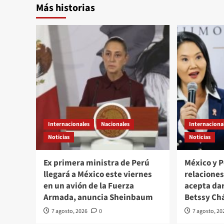
Más historias
Internacionales
Nacionales
Internaciona
Noticias
Noticias
Ex primera ministra de Perú
México y 
llegará a México este viernes
relacione
en un avión de la Fuerza
acepta da
Armada, anuncia Sheinbaum
Betssy Ch
7 agosto, 2026
0
7 agosto, 20