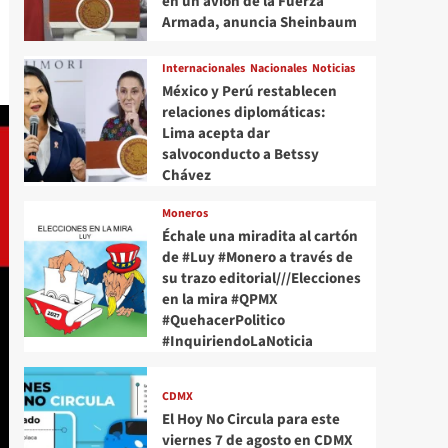
en un avión de la Fuerza
Armada, anuncia Sheinbaum
Internacionales
Nacionales
Noticias
México y Perú restablecen
relaciones diplomáticas:
Lima acepta dar
salvoconducto a Betssy
Chávez
Moneros
Échale una miradita al cartón
de #Luy #Monero a través de
su trazo editorial///Elecciones
en la mira #QPMX
#QuehacerPolitico
#InquiriendoLaNoticia
CDMX
El Hoy No Circula para este
viernes 7 de agosto en CDMX