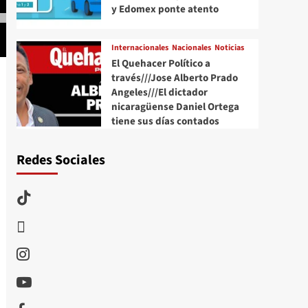
y Edomex ponte atento
Internacionales
Nacionales
Noticias
El Quehacer Político a
través///Jose Alberto Prado
Angeles///El dictador
nicaragüense Daniel Ortega
tiene sus días contados
Redes Sociales
TikTok
threads
Instagram
Youtube
Facebook