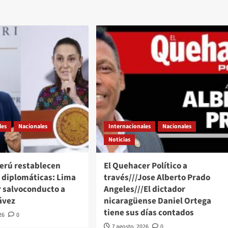
les
Nacionales
Internacionales
Nacionales
Noticias
Perú restablecen
El Quehacer Político a
s diplomáticas: Lima
través///Jose Alberto Prado
r salvoconducto a
Angeles///El dictador
ávez
nicaragüense Daniel Ortega
tiene sus días contados
26
0
7 agosto, 2026
0