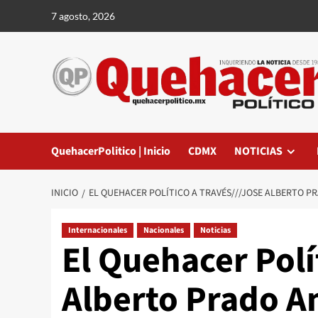
Saltar
7 agosto, 2026
al
contenido
QuehacerPolitico | Inicio
CDMX
NOTICIAS
INICIO
EL QUEHACER POLÍTICO A TRAVÉS///JOSE ALBERTO P
Internacionales
Nacionales
Noticias
El Quehacer Polí
Alberto Prado An