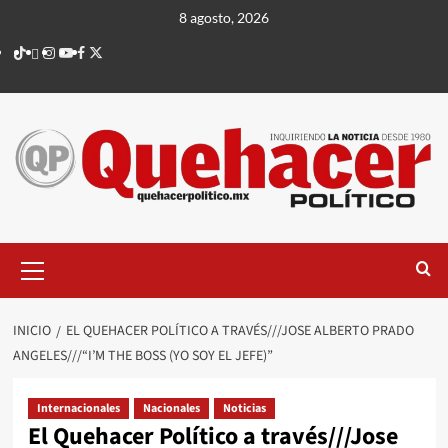
Saltar
8 agosto, 2026
al
TikTok
threads
Instagram
Youtube
Facebook
X
contenido
Menú
principal
INICIO
EL QUEHACER POLÍTICO A TRAVÉS///JOSE ALBERTO PRADO
ANGELES///“I’M THE BOSS (YO SOY EL JEFE)”
Internacionales
Nacionales
Noticias
El Quehacer Político a través///Jose