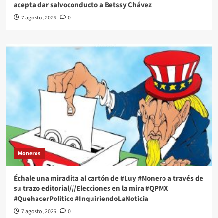
acepta dar salvoconducto a Betssy Chávez
7 agosto, 2026
0
Moneros
Échale una miradita al cartón de #Luy #Monero a través de
su trazo editorial///Elecciones en la mira #QPMX
#QuehacerPolitico #InquiriendoLaNoticia
7 agosto, 2026
0