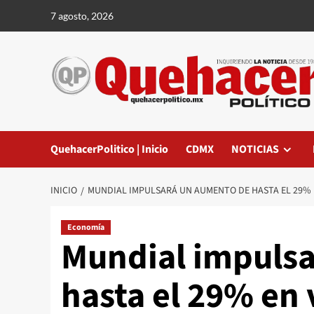
Saltar
7 agosto, 2026
al
contenido
QuehacerPolitico | Inicio
CDMX
NOTICIAS
INICIO
MUNDIAL IMPULSARÁ UN AUMENTO DE HASTA EL 29% 
Economía
Mundial impuls
hasta el 29% en 