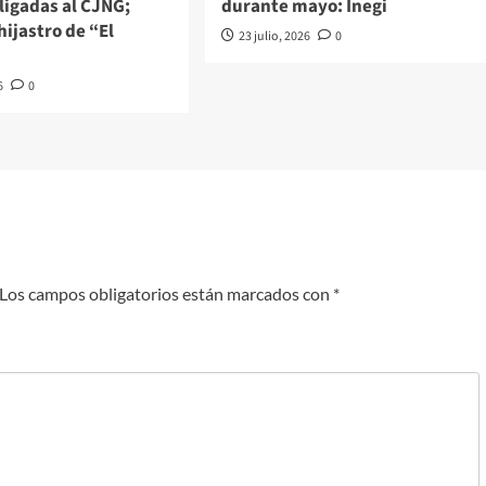
ligadas al CJNG;
durante mayo: Inegi
hijastro de “El
23 julio, 2026
0
6
0
Los campos obligatorios están marcados con
*