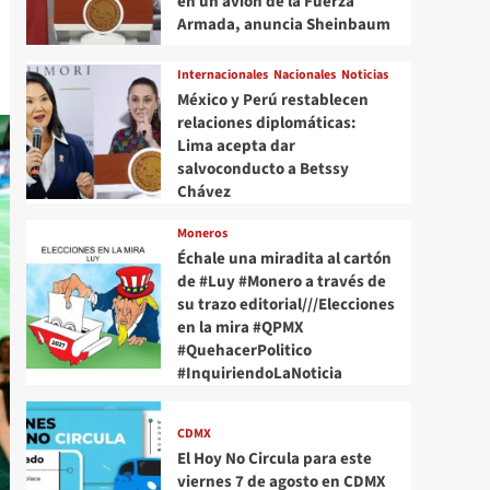
en un avión de la Fuerza
Armada, anuncia Sheinbaum
Internacionales
Nacionales
Noticias
México y Perú restablecen
relaciones diplomáticas:
Lima acepta dar
salvoconducto a Betssy
Chávez
Moneros
Échale una miradita al cartón
de #Luy #Monero a través de
su trazo editorial///Elecciones
en la mira #QPMX
#QuehacerPolitico
#InquiriendoLaNoticia
CDMX
El Hoy No Circula para este
viernes 7 de agosto en CDMX