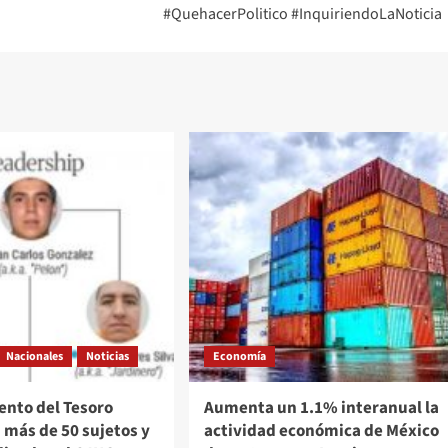
#QuehacerPolitico #InquiriendoLaNoticia
Nacionales
Noticias
Economía
nto del Tesoro
Aumenta un 1.1% interanual la
 más de 50 sujetos y
actividad económica de México