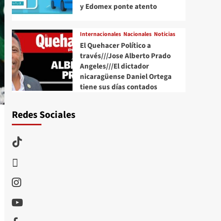
y Edomex ponte atento
Internacionales
Nacionales
Noticias
El Quehacer Político a
través///Jose Alberto Prado
Angeles///El dictador
nicaragüense Daniel Ortega
tiene sus días contados
Redes Sociales
TikTok
threads
Instagram
Youtube
Facebook