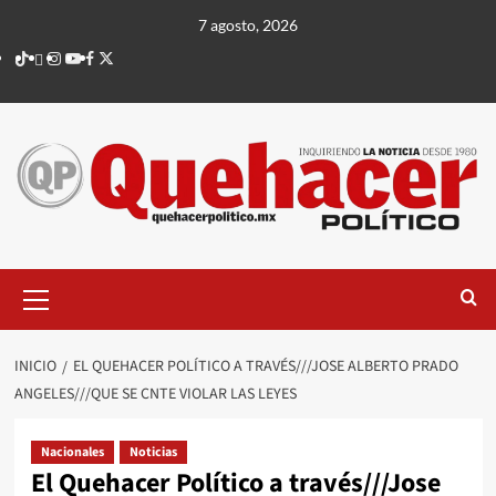
Saltar
7 agosto, 2026
al
TikTok
threads
Instagram
Youtube
Facebook
X
contenido
Menú
principal
INICIO
EL QUEHACER POLÍTICO A TRAVÉS///JOSE ALBERTO PRADO
ANGELES///QUE SE CNTE VIOLAR LAS LEYES
Nacionales
Noticias
El Quehacer Político a través///Jose