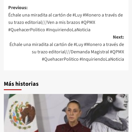
Post
Previous:
Échale una miradita al cartón de #Luy #Monero a través de
navigation
su trazo editorial///Ven a mis brazos #QPMX
#QuehacerPolitico #InquiriendoLaNoticia
Next:
Échale una miradita al cartón de #Luy #Monero a través de
su trazo editorial///Demanda Magistral #QPMX
#QuehacerPolitico #InquiriendoLaNoticia
Más historias