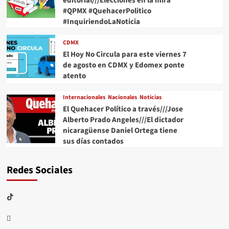
editorial///Elecciones en la mira
#QPMX #QuehacerPolitico
#InquiriendoLaNoticia
CDMX
El Hoy No Circula para este viernes 7
de agosto en CDMX y Edomex ponte
atento
Internacionales
Nacionales
Noticias
El Quehacer Político a través///Jose
Alberto Prado Angeles///El dictador
nicaragüense Daniel Ortega tiene
sus días contados
Redes Sociales
TikTok
threads