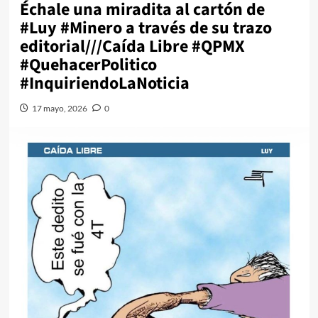
Échale una miradita al cartón de
#Luy #Minero a través de su trazo
editorial///Caída Libre #QPMX
#QuehacerPolitico
#InquiriendoLaNoticia
17 mayo, 2026
0