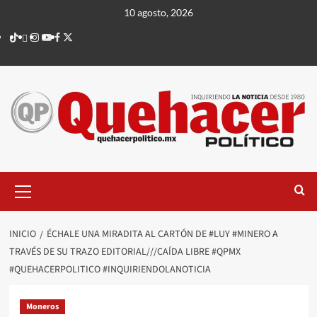
Saltar
10 agosto, 2026
al
TikTok
threads
Instagram
Youtube
Facebook
X
contenido
Menú
principal
INICIO
ÉCHALE UNA MIRADITA AL CARTÓN DE #LUY #MINERO A
TRAVÉS DE SU TRAZO EDITORIAL///CAÍDA LIBRE #QPMX
#QUEHACERPOLITICO #INQUIRIENDOLANOTICIA
Moneros