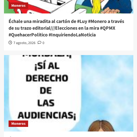
Moneros
Échale una miradita al cartón de #Luy #Monero a través
de su trazo editorial///Elecciones en la mira #QPMX
#QuehacerPolitico #InquiriendoLaNoticia
7 agosto, 2026
0
Moneros