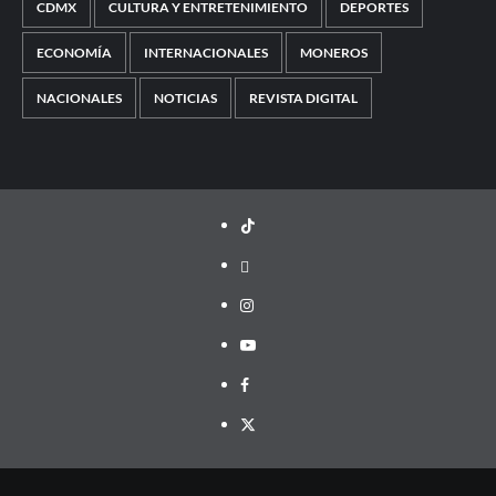
CDMX
CULTURA Y ENTRETENIMIENTO
DEPORTES
ECONOMÍA
INTERNACIONALES
MONEROS
NACIONALES
NOTICIAS
REVISTA DIGITAL
TikTok
threads
Instagram
Youtube
Facebook
X