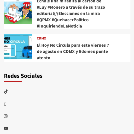
Échale una miradita al cartón de
#Luy #Monero a través de su trazo
editorial///Elecciones en la mira
#QPMX #QuehacerPolitico
#InquiriendoLaNoticia
CDMX
El Hoy No Circula para este viernes 7
de agosto en CDMX y Edomex ponte
atento
Redes Sociales
TikTok
threads
Instagram
Youtube