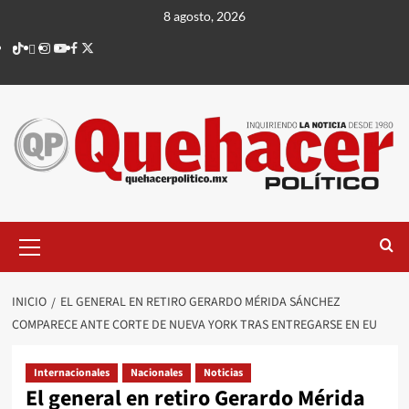
Saltar
8 agosto, 2026
al
TikTok
threads
Instagram
Youtube
Facebook
X
contenido
Menú
principal
INICIO
EL GENERAL EN RETIRO GERARDO MÉRIDA SÁNCHEZ
COMPARECE ANTE CORTE DE NUEVA YORK TRAS ENTREGARSE EN EU
Internacionales
Nacionales
Noticias
El general en retiro Gerardo Mérida