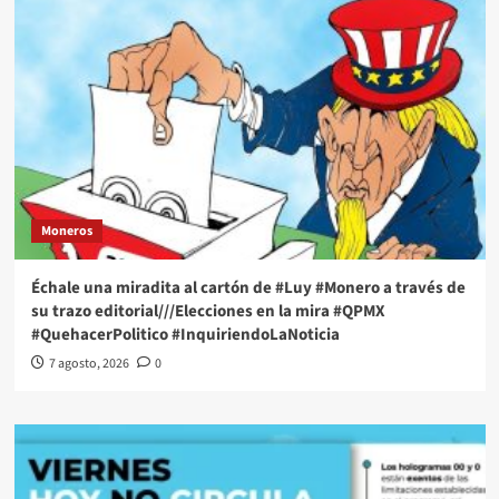
Moneros
Échale una miradita al cartón de #Luy #Monero a través de
su trazo editorial///Elecciones en la mira #QPMX
#QuehacerPolitico #InquiriendoLaNoticia
7 agosto, 2026
0