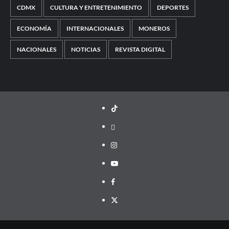
CDMX
CULTURA Y ENTRETENIMIENTO
DEPORTES
ECONOMÍA
INTERNACIONALES
MONEROS
NACIONALES
NOTICIAS
REVISTA DIGITAL
TikTok
threads
Instagram
Youtube
Facebook
X