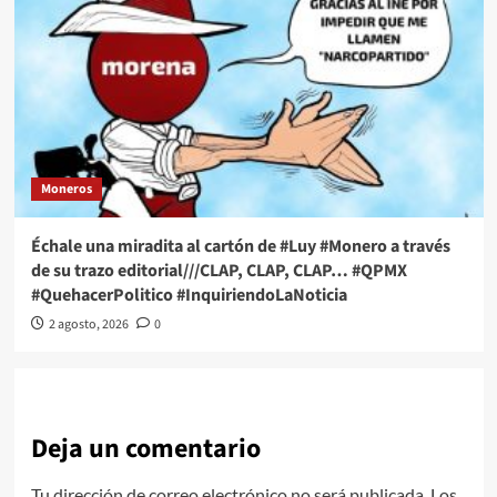
Moneros
Échale una miradita al cartón de #Luy #Monero a través
de su trazo editorial///CLAP, CLAP, CLAP… #QPMX
#QuehacerPolitico #InquiriendoLaNoticia
2 agosto, 2026
0
Deja un comentario
Tu dirección de correo electrónico no será publicada.
Los