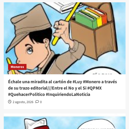
Moneros
Échale una miradita al cartón de #Luy #Monero a través
de su trazo editorial///Entre el No y el Si #QPMX
#QuehacerPolitico #InquiriendoLaNoticia
2 agosto, 2026
0