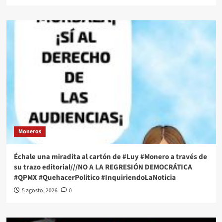
Moneros
Échale una miradita al cartón de #Luy #Monero a través de
su trazo editorial///NO A LA REGRESIÓN DEMOCRÁTICA
#QPMX #QuehacerPolitico #InquiriendoLaNoticia
5 agosto, 2026
0