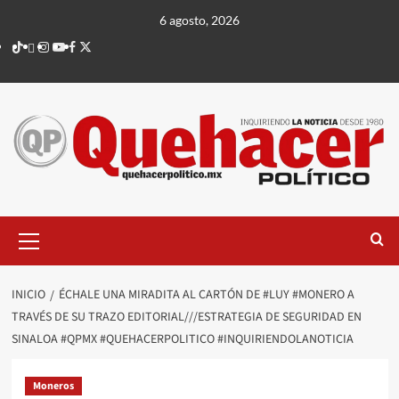
Saltar
6 agosto, 2026
al
TikTok
threads
Instagram
Youtube
Facebook
X
contenido
Menú
principal
INICIO
ÉCHALE UNA MIRADITA AL CARTÓN DE #LUY #MONERO A
TRAVÉS DE SU TRAZO EDITORIAL///ESTRATEGIA DE SEGURIDAD EN
SINALOA #QPMX #QUEHACERPOLITICO #INQUIRIENDOLANOTICIA
Moneros