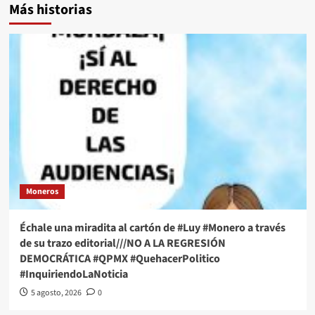
Más historias
Moneros
Échale una miradita al cartón de #Luy #Monero a través
de su trazo editorial///NO A LA REGRESIÓN
DEMOCRÁTICA #QPMX #QuehacerPolitico
#InquiriendoLaNoticia
5 agosto, 2026
0