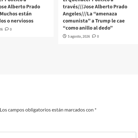
ose Alberto Prado
través///Jose Alberto Prado
/Muchos están
Angeles///La “amenaza
os o nerviosos
comunista” a Trump le cae
“como anillo al dedo”
26
0
5 agosto, 2026
0
Los campos obligatorios están marcados con
*