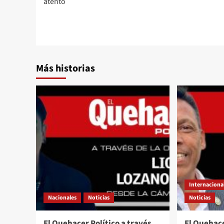
atento
Más historias
Internaciona
Nacionales
Noticias
Noticias
El Quehacer Político a través
El Quehace