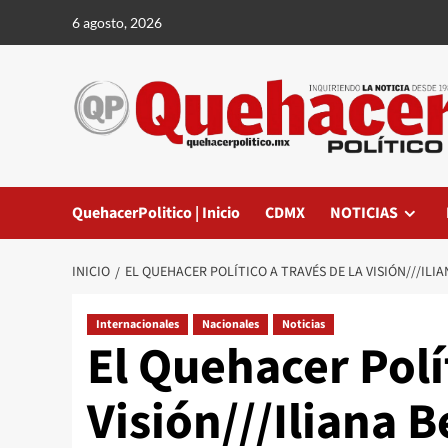
Saltar
6 agosto, 2026
al
contenido
QuehacerPolitico | Inicio
CDMX
NOTICIAS
INICIO
EL QUEHACER POLÍTICO A TRAVÉS DE LA VISIÓN///IL
Internacionales
Nacionales
Noticias
El Quehacer Polít
Visión///Iliana 