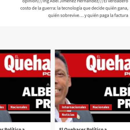
opinión///Ing Abel Jiménez Hernandez///El verdadero
costo de la guerra: la tecnología que decide quién gana,
quién sobrevive… y quién paga la factura
les
Nacionales
Internacionales
Nacionales
Noticias
r Político a
El Quehacer Político a