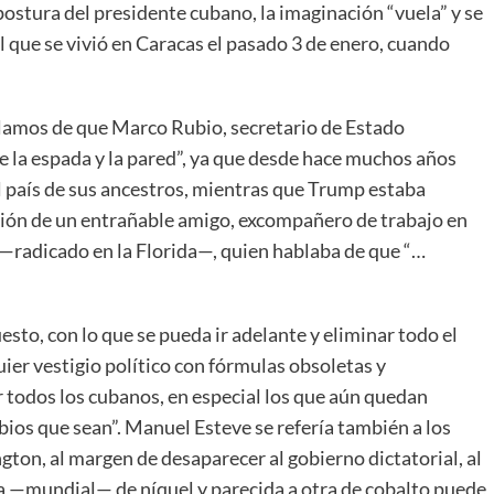
 postura del presidente cubano, la imaginación “vuela” y se
l que se vivió en Caracas el pasado 3 de enero, cuando
lamos de que Marco Rubio, secretario de Estado
 la espada y la pared”, ya que desde hace muchos años
el país de sus ancestros, mientras que Trump estaba
ión de un entrañable amigo, excompañero de trabajo en
—radicado en la Florida—, quien hablaba de que “…
sto, con lo que se pueda ir adelante y eliminar todo el
ier vestigio político con fórmulas obsoletas y
todos los cubanos, en especial los que aún quedan
mbios que sean”. Manuel Esteve se refería también a los
ton, al margen de desaparecer al gobierno dictatorial, al
rva —mundial— de níquel y parecida a otra de cobalto puede