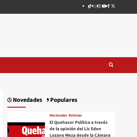
TikTok
threads
Instagram
Youtube
Facebook
X
Novedades
Populares
Nacionales
Noticias
El Quehacer Político a través
de la opinión del Lic Eden
Lozano Meza desde la Cámara