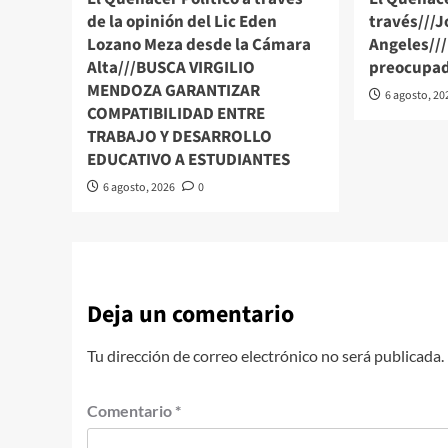
de la opinión del Lic Eden
través///J
Lozano Meza desde la Cámara
Angeles//
Alta///BUSCA VIRGILIO
preocupad
MENDOZA GARANTIZAR
6 agosto, 20
COMPATIBILIDAD ENTRE
TRABAJO Y DESARROLLO
EDUCATIVO A ESTUDIANTES
6 agosto, 2026
0
Deja un comentario
Tu dirección de correo electrónico no será publicada.
Comentario
*