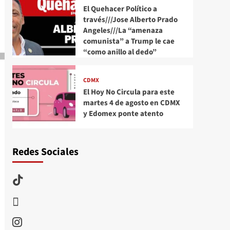
El Quehacer Político a
través///Jose Alberto Prado
Angeles///La “amenaza
comunista” a Trump le cae
“como anillo al dedo”
CDMX
El Hoy No Circula para este
martes 4 de agosto en CDMX
y Edomex ponte atento
Redes Sociales
TikTok
threads
Instagram