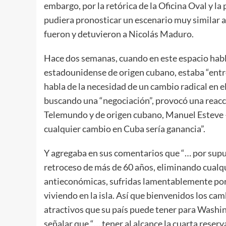
embargo, por la retórica de la Oficina Oval y la
pudiera pronosticar un escenario muy similar a
fueron y detuvieron a Nicolás Maduro.
Hace dos semanas, cuando en este espacio hab
estadounidense de origen cubano, estaba “entre
habla de la necesidad de un cambio radical en 
buscando una “negociación”, provocó una reacc
Telemundo y de origen cubano, Manuel Esteve 
cualquier cambio en Cuba sería ganancia”.
Y agregaba en sus comentarios que “… por supue
retroceso de más de 60 años, eliminando cualqu
antieconómicas, sufridas lamentablemente por 
viviendo en la isla. Así que bienvenidos los ca
atractivos que su país puede tener para Washing
señalar que “… tener al alcance la cuarta rese