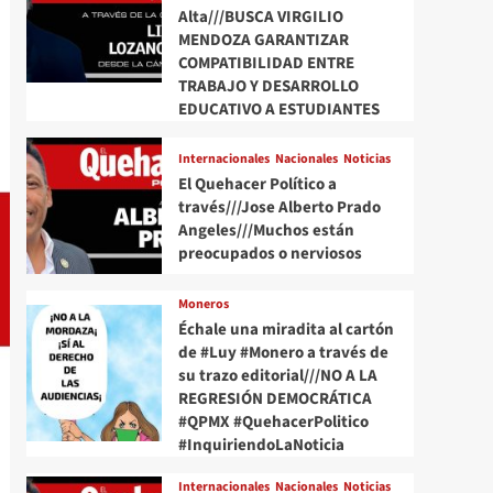
Alta///BUSCA VIRGILIO
MENDOZA GARANTIZAR
COMPATIBILIDAD ENTRE
TRABAJO Y DESARROLLO
EDUCATIVO A ESTUDIANTES
Internacionales
Nacionales
Noticias
El Quehacer Político a
través///Jose Alberto Prado
Angeles///Muchos están
preocupados o nerviosos
Moneros
Échale una miradita al cartón
de #Luy #Monero a través de
su trazo editorial///NO A LA
REGRESIÓN DEMOCRÁTICA
#QPMX #QuehacerPolitico
#InquiriendoLaNoticia
Internacionales
Nacionales
Noticias