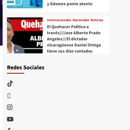
y Edomex ponte atento
Internacionales
Nacionales
Noticias
El Quehacer Político a
través///Jose Alberto Prado
Angeles///El dictador
nicaragüense Daniel Ortega
tiene sus días contados
Redes Sociales
TikTok
threads
Instagram
Youtube
Facebook