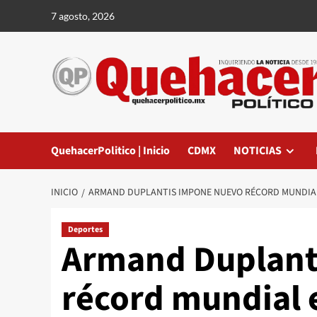
Saltar
7 agosto, 2026
al
contenido
QuehacerPolitico | Inicio
CDMX
NOTICIAS
INICIO
ARMAND DUPLANTIS IMPONE NUEVO RÉCORD MUNDIAL
Deportes
Armand Duplant
récord mundial 