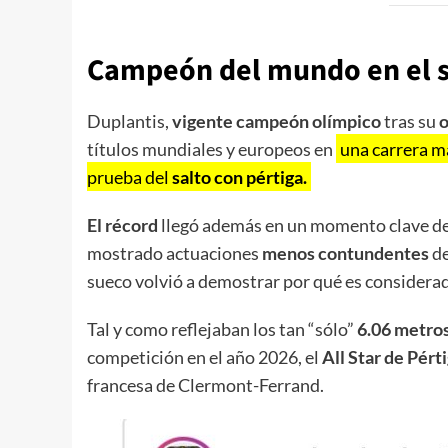
Campeón del mundo en el sa
Duplantis,
vigente campeón olímpico
tras su
títulos mundiales y europeos en
una carrera ma
prueba del
salto con pértiga.
El récord
llegó además en un momento clave de 
mostrado actuaciones
menos contundentes
de
sueco volvió a demostrar por qué es considera
Tal y como reflejaban los tan “sólo”
6.06 metro
competición en el año 2026, el
All Star de Pért
francesa de Clermont-Ferrand.