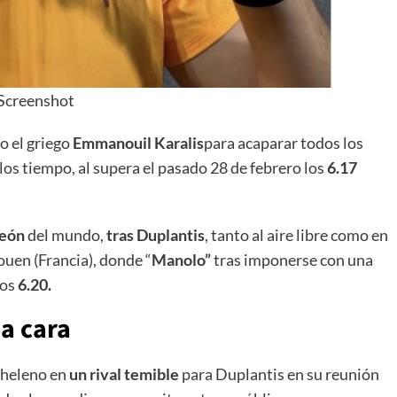
Screenshot
 el griego
Emmanouil Karalis
para acaparar todos los
los tiempo, al supera el pasado 28 de febrero los
6.17
peón
del mundo,
tras Duplantis
, tanto al aire libre como en
ouen (Francia), donde “
Manolo”
tras imponerse con una
los
6.20.
 a cara
 heleno en
un rival temible
para Duplantis en su reunión