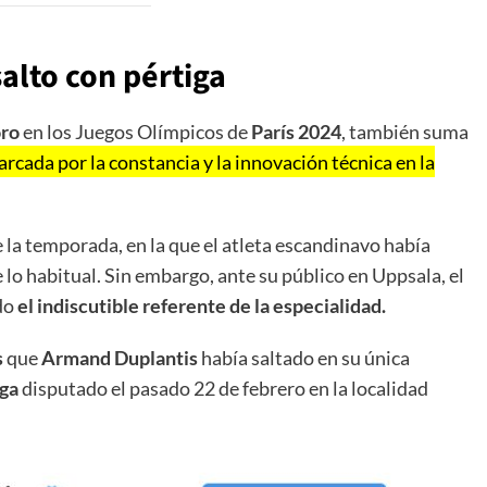
lto con pértiga
oro
en los Juegos Olímpicos de
París 2024
, también suma
rcada por la constancia y la innovación técnica en la
la temporada, en la que el atleta escandinavo había
 lo habitual. Sin embargo, ante su público en Uppsala, el
do
el indiscutible referente de la especialidad.
s
que
Armand Duplantis
había saltado en su única
iga
disputado el pasado 22 de febrero en la localidad