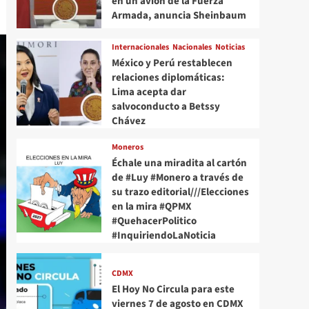
en un avión de la Fuerza
Armada, anuncia Sheinbaum
Internacionales
Nacionales
Noticias
México y Perú restablecen
relaciones diplomáticas:
Lima acepta dar
salvoconducto a Betssy
Chávez
Moneros
Échale una miradita al cartón
de #Luy #Monero a través de
su trazo editorial///Elecciones
en la mira #QPMX
#QuehacerPolitico
#InquiriendoLaNoticia
CDMX
El Hoy No Circula para este
viernes 7 de agosto en CDMX