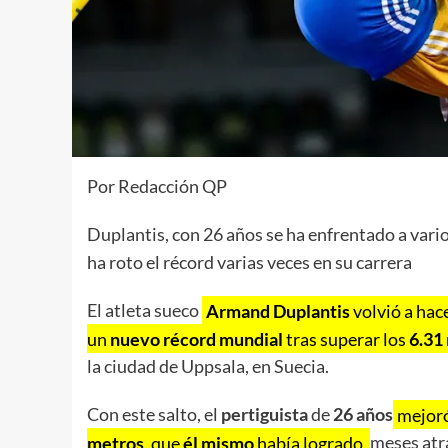
Por Redacción QP
Duplantis, con 26 años se ha enfrentado a vario
ha roto el récord varias veces en su carrera
El atleta sueco
Armand Duplantis
volvió a hace
un
nuevo récord mundial
tras superar los
6.31
la ciudad de Uppsala, en Suecia.
Con este salto, el
pertiguista
de
26 años
mejor
metros
, que
él mismo
había logrado
meses atr