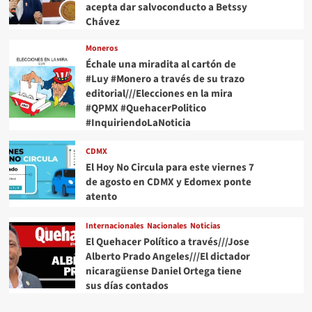
acepta dar salvoconducto a Betssy
Chávez
Moneros
Échale una miradita al cartón de
#Luy #Monero a través de su trazo
editorial///Elecciones en la mira
#QPMX #QuehacerPolitico
#InquiriendoLaNoticia
CDMX
El Hoy No Circula para este viernes 7
de agosto en CDMX y Edomex ponte
atento
Internacionales
Nacionales
Noticias
El Quehacer Político a través///Jose
Alberto Prado Angeles///El dictador
nicaragüense Daniel Ortega tiene
sus días contados