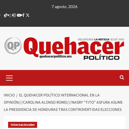
Saltar
7 agosto, 2026
al
TikTok
threads
Instagram
Youtube
Facebook
X
contenido
Menú
principal
INICIO
EL QUEHACER POLÍTICO INTERNACIONAL EN LA
OPINIÓN///CAROLINA ALONSO ROMEI///NASRY “TITO” ASFURA ASUME
LA PRESIDENCIA DE HONDURAS TRAS CONTROVERTIDAS ELECCIONES
Internacionales