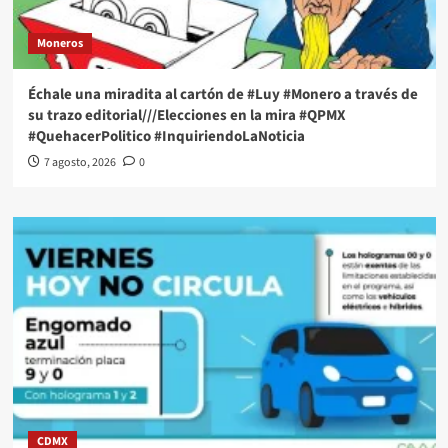
Moneros
Échale una miradita al cartón de #Luy #Monero a través de
su trazo editorial///Elecciones en la mira #QPMX
#QuehacerPolitico #InquiriendoLaNoticia
7 agosto, 2026
0
CDMX