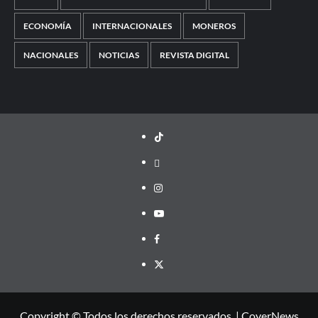
ECONOMÍA
INTERNACIONALES
MONEROS
NACIONALES
NOTICIAS
REVISTA DIGITAL
TikTok
threads
Instagram
Youtube
Facebook
X
Copyright © Todos los derechos reservados.
|
CoverNews