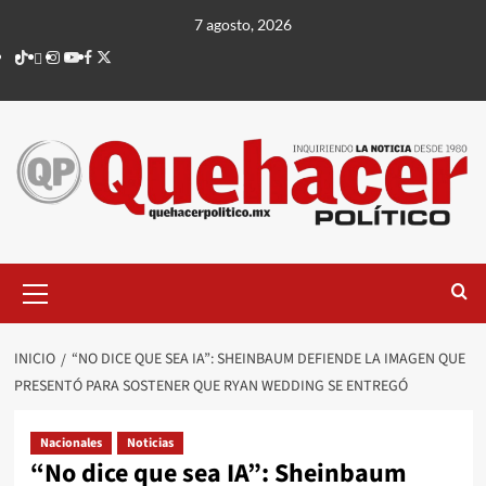
Saltar
7 agosto, 2026
al
TikTok
threads
Instagram
Youtube
Facebook
X
contenido
Menú
principal
INICIO
“NO DICE QUE SEA IA”: SHEINBAUM DEFIENDE LA IMAGEN QUE
PRESENTÓ PARA SOSTENER QUE RYAN WEDDING SE ENTREGÓ
Nacionales
Noticias
“No dice que sea IA”: Sheinbaum