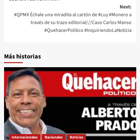
Next:
#QPMX Échale una miradita al cartón de #Luy #Monero a
través de su trazo editorial///Caso Carlos Manso
#QuehacerPolitico #InquiriendoLaNoticia
Más historias
Internacionales
Nacionales
Noticias