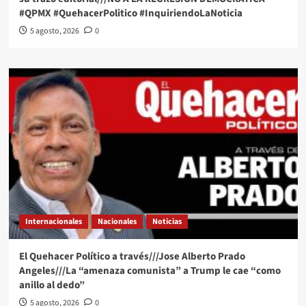
#QPMX #QuehacerPolitico #InquiriendoLaNoticia
5 agosto, 2026
0
Internacionales
Nacionales
Noticias
El Quehacer Político a través///Jose Alberto Prado
Angeles///La “amenaza comunista” a Trump le cae “como
anillo al dedo”
5 agosto, 2026
0