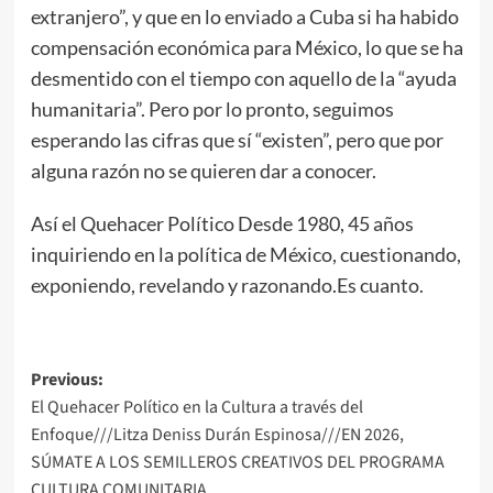
extranjero”, y que en lo enviado a Cuba si ha habido
compensación económica para México, lo que se ha
desmentido con el tiempo con aquello de la “ayuda
humanitaria”. Pero por lo pronto, seguimos
esperando las cifras que sí “existen”, pero que por
alguna razón no se quieren dar a conocer.
Así el Quehacer Político Desde 1980, 45 años
inquiriendo en la política de México, cuestionando,
exponiendo, revelando y razonando.Es cuanto.
Post
Previous:
El Quehacer Político en la Cultura a través del
navigation
Enfoque///Litza Deniss Durán Espinosa///EN 2026,
SÚMATE A LOS SEMILLEROS CREATIVOS DEL PROGRAMA
CULTURA COMUNITARIA