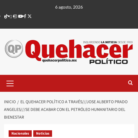
Saltar
6 agosto, 2026
al
TikTok
threads
Instagram
Youtube
Facebook
X
contenido
Menú
principal
INICIO
EL QUEHACER POLÍTICO A TRAVÉS///JOSE ALBERTO PRADO
ANGELES///SE DEBE ACABAR CON EL PETRÓLEO HUMANITARIO DEL
BIENESTAR
Nacionales
Noticias