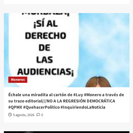
Moneros
Échale una miradita al cartón de #Luy #Monero a través de
su trazo editorial///NO A LA REGRESIÓN DEMOCRÁTICA
#QPMX #QuehacerPolitico #InquiriendoLaNoticia
5 agosto, 2026
0