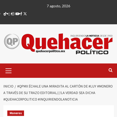
Saltar
7 agosto, 2026
al
TikTok
threads
Instagram
Youtube
Facebook
X
contenido
Menú
principal
INICIO
#QPMX ÉCHALE UNA MIRADITA AL CARTÓN DE #LUY #MONERO
A TRAVÉS DE SU TRAZO EDITORIAL///LA VERDAD SEA DICHA
#QUEHACERPOLITICO #INQUIRIENDOLANOTICIA
Moneros