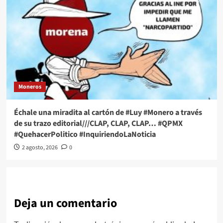
Moneros
Échale una miradita al cartón de #Luy #Monero a través
de su trazo editorial///CLAP, CLAP, CLAP… #QPMX
#QuehacerPolitico #InquiriendoLaNoticia
2 agosto, 2026
0
Deja un comentario