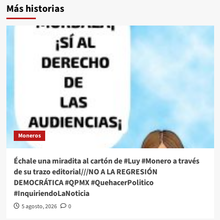
Más historias
Moneros
Échale una miradita al cartón de #Luy #Monero a través
de su trazo editorial///NO A LA REGRESIÓN
DEMOCRÁTICA #QPMX #QuehacerPolitico
#InquiriendoLaNoticia
5 agosto, 2026
0