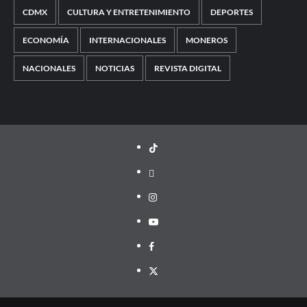
CDMX
CULTURA Y ENTRETENIMIENTO
DEPORTES
ECONOMÍA
INTERNACIONALES
MONEROS
NACIONALES
NOTICIAS
REVISTA DIGITAL
TikTok
threads
Instagram
Youtube
Facebook
X