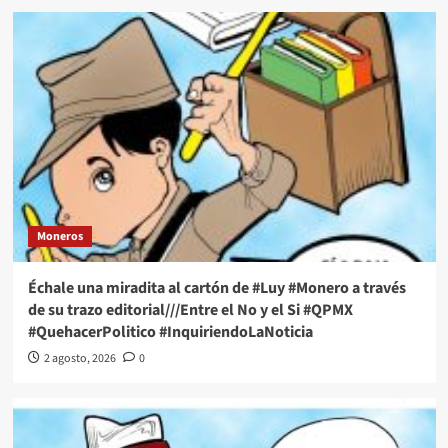
Moneros
Échale una miradita al cartón de #Luy #Monero a través
de su trazo editorial///Entre el No y el Si #QPMX
#QuehacerPolitico #InquiriendoLaNoticia
2 agosto, 2026
0