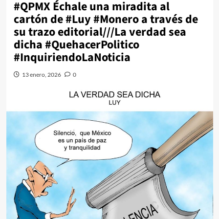
#QPMX Échale una miradita al
cartón de #Luy #Monero a través de
su trazo editorial///La verdad sea
dicha #QuehacerPolitico
#InquiriendoLaNoticia
13 enero, 2026
0