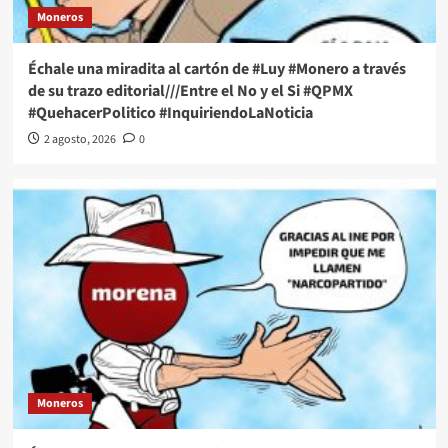
Moneros
Échale una miradita al cartón de #Luy #Monero a través
de su trazo editorial///Entre el No y el Si #QPMX
#QuehacerPolitico #InquiriendoLaNoticia
2 agosto, 2026
0
Moneros