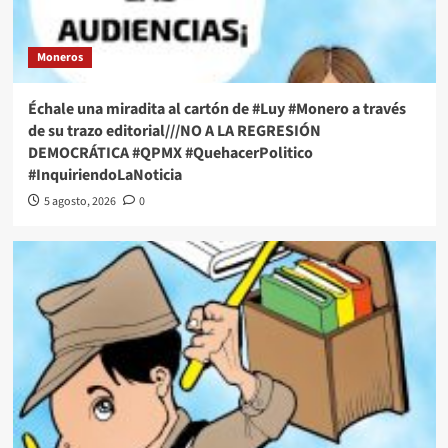
Moneros
Échale una miradita al cartón de #Luy #Monero a través
de su trazo editorial///NO A LA REGRESIÓN
DEMOCRÁTICA #QPMX #QuehacerPolitico
#InquiriendoLaNoticia
5 agosto, 2026
0