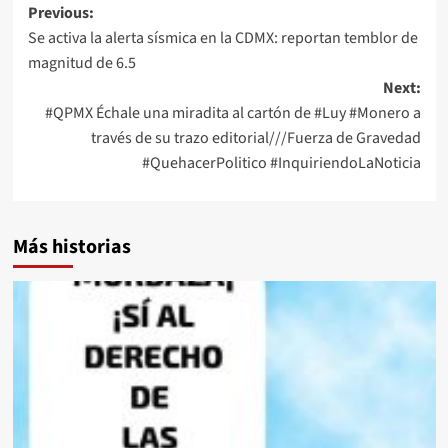
Post
Previous:
Se activa la alerta sísmica en la CDMX: reportan temblor de
navigation
magnitud de 6.5
Next:
#QPMX Échale una miradita al cartón de #Luy #Monero a
través de su trazo editorial///Fuerza de Gravedad
#QuehacerPolitico #InquiriendoLaNoticia
Más historias