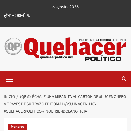
Saltar
6 agosto, 2026
al
TikTok
threads
Instagram
Youtube
Facebook
X
contenido
Menú
principal
INICIO
#QPMX ÉCHALE UNA MIRADITA AL CARTÓN DE #LUY #MONERO
A TRAVÉS DE SU TRAZO EDITORIAL///SU IMAGEN, HOY
#QUEHACERPOLITICO #INQUIRIENDOLANOTICIA
Moneros