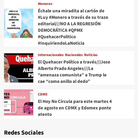
Moneros
Échale una miradita al cartón de
#Luy #Monero a través de su trazo
editorial///NO A LA REGRESIÓN
DEMOCRÁTICA #QPMX
#QuehacerPolitico
#InquiriendoLaNoticia
Internacionales
Nacionales
Noticias
El Quehacer Político a través///Jose
Alberto Prado Angeles///La
“amenaza comunista” a Trump le
cae “como anillo al dedo”
CDMX
El Hoy No Circula para este martes 4
de agosto en CDMX y Edomex ponte
atento
Redes Sociales