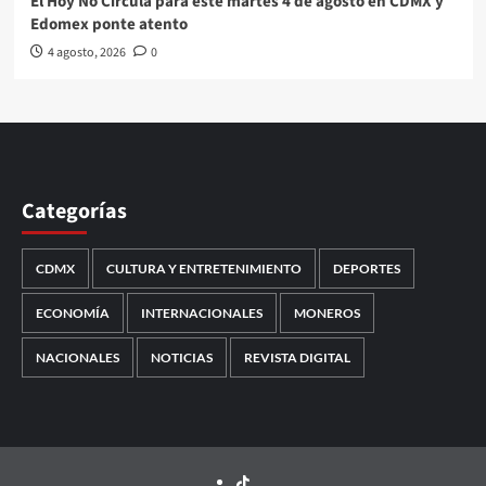
El Hoy No Circula para este martes 4 de agosto en CDMX y
Edomex ponte atento
4 agosto, 2026
0
Categorías
CDMX
CULTURA Y ENTRETENIMIENTO
DEPORTES
ECONOMÍA
INTERNACIONALES
MONEROS
NACIONALES
NOTICIAS
REVISTA DIGITAL
TikTok