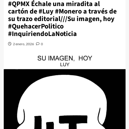
#QPMX Échale una miradita al
cartón de #Luy #Monero a través de
su trazo editorial///Su imagen, hoy
#QuehacerPolitico
#InquiriendoLaNoticia
2 enero, 2026
0