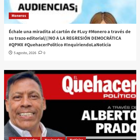
Moneros
Échale una miradita al cartón de #Luy #Monero a través de
su trazo editorial///NO A LA REGRESIÓN DEMOCRÁTICA
#QPMX #QuehacerPolitico #InquiriendoLaNoticia
5 agosto, 2026
0