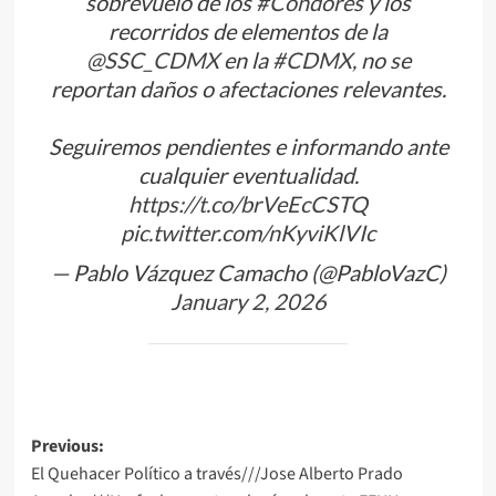
sobrevuelo de los
#Cóndores
y los
recorridos de elementos de la
@SSC_CDMX
en la
#CDMX
, no se
reportan daños o afectaciones relevantes.
Seguiremos pendientes e informando ante
cualquier eventualidad.
https://t.co/brVeEcCSTQ
pic.twitter.com/nKyviKlVIc
— Pablo Vázquez Camacho (@PabloVazC)
January 2, 2026
Post
Previous:
El Quehacer Político a través///Jose Alberto Prado
navigation