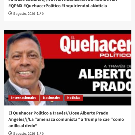
#QPMX #QuehacerPolitico #InquiriendoLaNoticia
5 agosto, 2026
0
Internacionales
Nacionales
Noticias
El Quehacer Político a través///Jose Alberto Prado
Angeles///La “amenaza comunista” a Trump le cae “como
anillo al dedo”
5 agosto, 2026
0