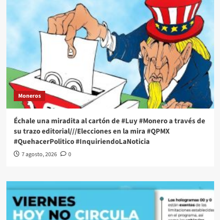
Moneros
Échale una miradita al cartón de #Luy #Monero a través de
su trazo editorial///Elecciones en la mira #QPMX
#QuehacerPolitico #InquiriendoLaNoticia
7 agosto, 2026
0