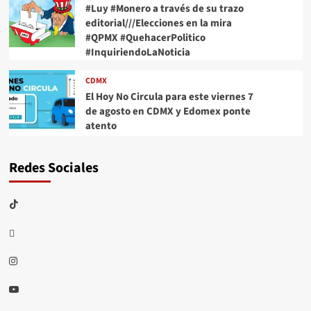
#Luy #Monero a través de su trazo
editorial///Elecciones en la mira
#QPMX #QuehacerPolitico
#InquiriendoLaNoticia
CDMX
El Hoy No Circula para este viernes 7
de agosto en CDMX y Edomex ponte
atento
Redes Sociales
TikTok
threads
Instagram
Youtube