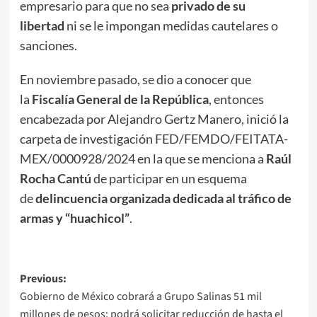
empresario para que no sea
privado de su
libertad
ni se le impongan medidas cautelares o
sanciones.
En noviembre pasado, se dio a conocer que
la
Fiscalía General de la República
, entonces
encabezada por Alejandro Gertz Manero, inició la
carpeta de investigación FED/FEMDO/FEITATA-
MEX/0000928/2024 en la que se menciona a
Raúl
Rocha Cantú
de participar en un esquema
de
delincuencia organizada dedicada al tráfico de
armas y “huachicol”
.
Post
Previous:
Gobierno de México cobrará a Grupo Salinas 51 mil
navigation
millones de pesos; podrá solicitar reducción de hasta el