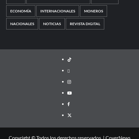
ECONOMÍA
INTERNACIONALES
MONEROS
NACIONALES
NOTICIAS
REVISTA DIGITAL
TikTok
threads
Instagram
Youtube
Facebook
X
Copyright © Todos los derechos reservados.
|
CoverNews