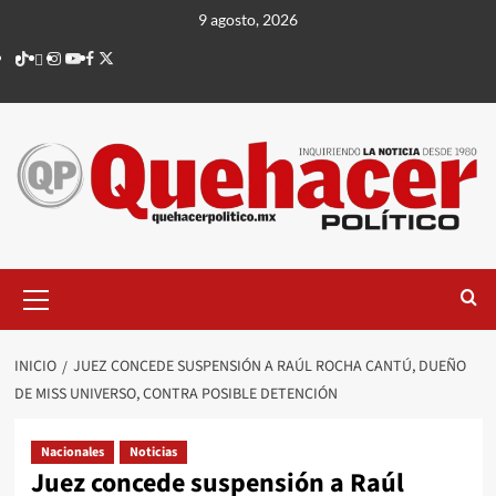
Saltar
9 agosto, 2026
al
TikTok
threads
Instagram
Youtube
Facebook
X
contenido
Menú
principal
INICIO
JUEZ CONCEDE SUSPENSIÓN A RAÚL ROCHA CANTÚ, DUEÑO
DE MISS UNIVERSO, CONTRA POSIBLE DETENCIÓN
Nacionales
Noticias
Juez concede suspensión a Raúl