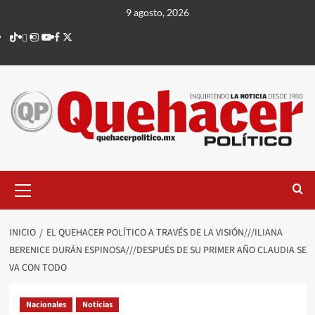
Saltar
9 agosto, 2026
al
TikTok
threads
Instagram
Youtube
Facebook
X
contenido
Menú
principal
INICIO
EL QUEHACER POLÍTICO A TRAVÉS DE LA VISIÓN///ILIANA
BERENICE DURÁN ESPINOSA///DESPUÉS DE SU PRIMER AÑO CLAUDIA SE
VA CON TODO
Nacionales
Noticias