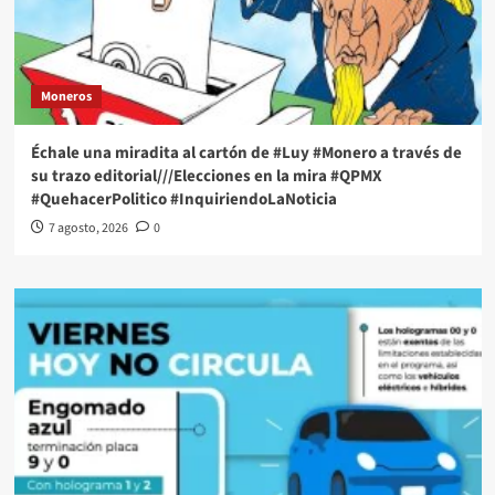
Moneros
Échale una miradita al cartón de #Luy #Monero a través de
su trazo editorial///Elecciones en la mira #QPMX
#QuehacerPolitico #InquiriendoLaNoticia
7 agosto, 2026
0