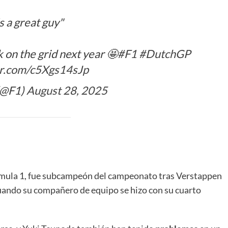
s a great guy"
 on the grid next year 🤩
#F1
#DutchGP
er.com/c5Xgs14sJp
(@F1)
August 28, 2025
órmula 1, fue subcampeón del campeonato tras Verstappen
cuando su compañero de equipo se hizo con su cuarto