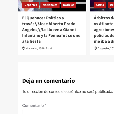
Deportes
Nacionales
Noticias
CDMX
De
El Quehacer Político a
Árbitros d
través///Jose Alberto Prado
vs Atlant
Angeles///Le llueve a Gianni
agresione
Infantino y la Femexfut se une
policías d
a la fiesta
me iba a d
4 agosto, 2026
0
2 agosto, 20
Deja un comentario
Tu dirección de correo electrónico no será publicada.
Comentario
*