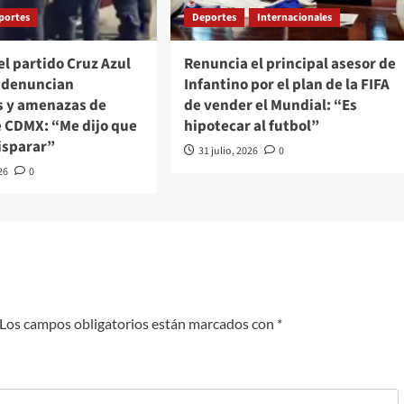
portes
Deportes
Internacionales
el partido Cruz Azul
Renuncia el principal asesor de
e denuncian
Infantino por el plan de la FIFA
s y amenazas de
de vender el Mundial: “Es
e CDMX: “Me dijo que
hipotecar al futbol”
isparar”
31 julio, 2026
0
26
0
Los campos obligatorios están marcados con
*