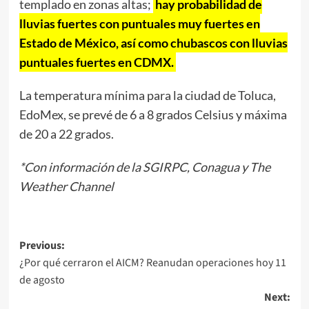
templado en zonas altas;
hay probabilidad de
lluvias fuertes con puntuales muy fuertes en
Estado de México, así como chubascos con lluvias
puntuales fuertes en CDMX.
La temperatura mínima para la ciudad de Toluca,
EdoMex, se prevé de 6 a 8 grados Celsius y máxima
de 20 a 22 grados.
*Con información de la SGIRPC, Conagua y The
Weather Channel
Post
Previous:
¿Por qué cerraron el AICM? Reanudan operaciones hoy 11
navigation
de agosto
Next: