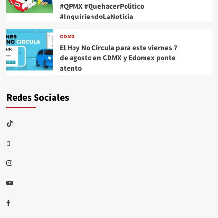
#QPMX #QuehacerPolitico
#InquiriendoLaNoticia
CDMX
El Hoy No Circula para este viernes 7
de agosto en CDMX y Edomex ponte
atento
Redes Sociales
TikTok
threads
Instagram
Youtube
Facebook