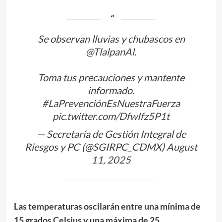
Se observan lluvias y chubascos en
@TlalpanAl
.
Toma tus precauciones y mantente
informado.
#LaPrevenciónEsNuestraFuerza
pic.twitter.com/DfwIfz5P1t
— Secretaría de Gestión Integral de
Riesgos y PC (@SGIRPC_CDMX)
August
11, 2025
Las temperaturas oscilarán entre una mínima de
15 grados Celsius y una máxima de 25.