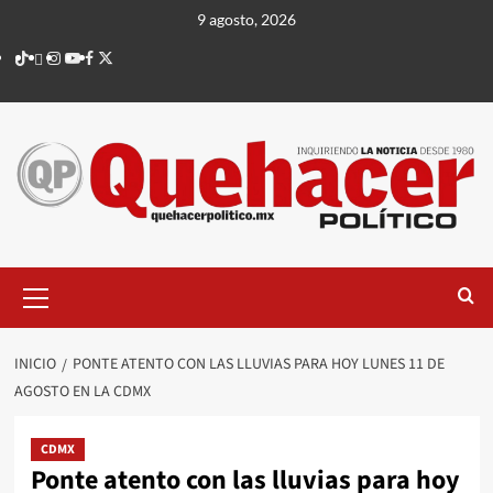
Saltar
9 agosto, 2026
al
TikTok
threads
Instagram
Youtube
Facebook
X
contenido
Menú
principal
INICIO
PONTE ATENTO CON LAS LLUVIAS PARA HOY LUNES 11 DE
AGOSTO EN LA CDMX
CDMX
Ponte atento con las lluvias para hoy