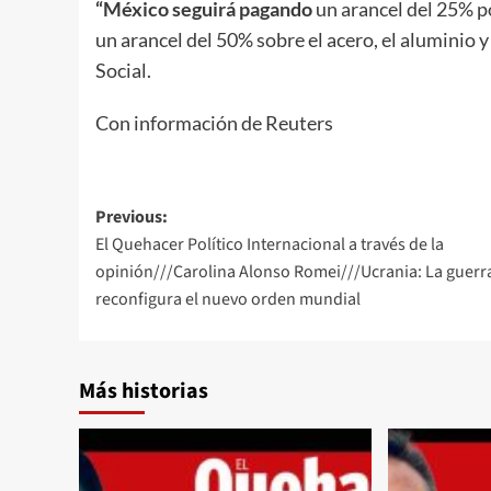
“México seguirá pagando
un arancel del 25% po
un arancel del 50% sobre el acero, el aluminio 
Social.
Con información de Reuters
Post
Previous:
El Quehacer Político Internacional a través de la
navigation
opinión///Carolina Alonso Romei///Ucrania: La guerr
reconfigura el nuevo orden mundial
Más historias