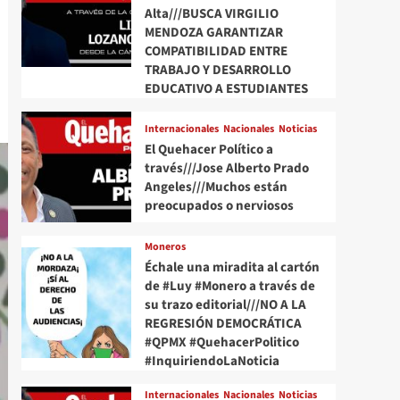
Alta///BUSCA VIRGILIO
MENDOZA GARANTIZAR
COMPATIBILIDAD ENTRE
TRABAJO Y DESARROLLO
EDUCATIVO A ESTUDIANTES
Internacionales
Nacionales
Noticias
El Quehacer Político a
través///Jose Alberto Prado
Angeles///Muchos están
preocupados o nerviosos
Moneros
Échale una miradita al cartón
de #Luy #Monero a través de
su trazo editorial///NO A LA
REGRESIÓN DEMOCRÁTICA
#QPMX #QuehacerPolitico
#InquiriendoLaNoticia
Internacionales
Nacionales
Noticias