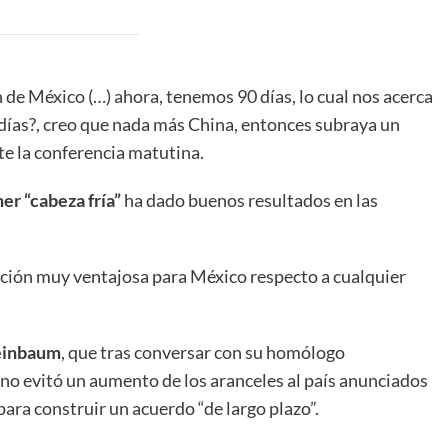
 de México (…) ahora, tenemos 90 días, lo cual nos acerca
0 días?, creo que nada más China, entonces subraya un
te la conferencia matutina.
r “cabeza fría”
ha dado buenos resultados en las
ición muy ventajosa para México respecto a cualquier
heinbaum
, que tras conversar con su homólogo
no evitó un aumento de los aranceles al país anunciados
para construir un acuerdo “de largo plazo”.