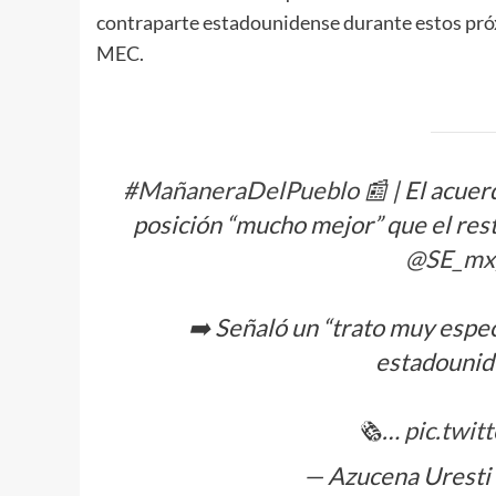
contraparte estadounidense durante estos próxi
MEC.
#MañaneraDelPueblo
📰 | El acue
posición “mucho mejor” que el rest
@SE_mx
➡️ Señaló un “trato muy espec
estadounid
🗞️…
pic.twi
— Azucena Uresti