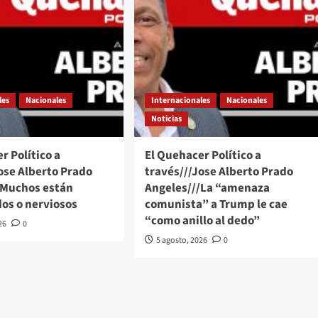
les
Nacionales
Internacionales
Nacionales
Noticias
r Político a
El Quehacer Político a
ose Alberto Prado
través///Jose Alberto Prado
/Muchos están
Angeles///La “amenaza
os o nerviosos
comunista” a Trump le cae
“como anillo al dedo”
26
0
5 agosto, 2026
0