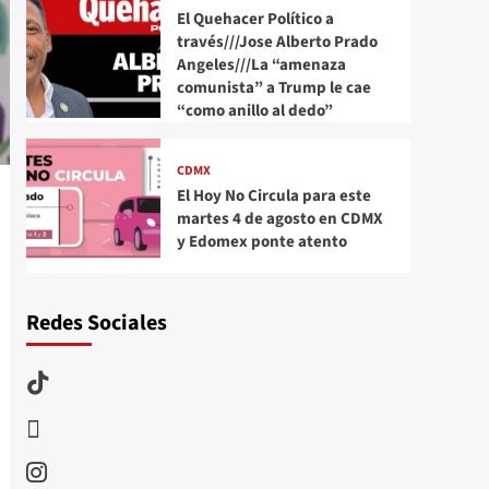
El Quehacer Político a
través///Jose Alberto Prado
Angeles///La “amenaza
comunista” a Trump le cae
“como anillo al dedo”
CDMX
El Hoy No Circula para este
martes 4 de agosto en CDMX
y Edomex ponte atento
Redes Sociales
TikTok
threads
Instagram