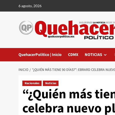
Saltar
6 agosto, 2026
al
contenido
QuehacerPolitico | Inicio
CDMX
NOTICIAS
INICIO
“¿QUIÉN MÁS TIENE 90 DÍAS?”: EBRARD CELEBRA NUE
Nacionales
Noticias
“¿Quién más tien
celebra nuevo pl