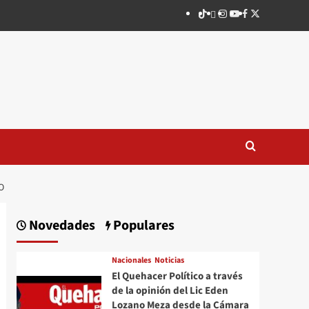
TikTok
threads
Instagram
Youtube
Facebook
X
O
Novedades
Populares
Nacionales
Noticias
El Quehacer Político a través
de la opinión del Lic Eden
Lozano Meza desde la Cámara