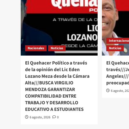
Internaciona
Nacionales
Noticias
Noticias
El Quehacer Político a través
El Quehace
de la opinión del Lic Eden
través///J
Lozano Meza desde la Cámara
Angeles//
Alta///BUSCA VIRGILIO
preocupad
MENDOZA GARANTIZAR
6 agosto, 20
COMPATIBILIDAD ENTRE
TRABAJO Y DESARROLLO
EDUCATIVO A ESTUDIANTES
6 agosto, 2026
0