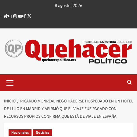
Saltar
8 agosto, 2026
al
TikTok
threads
Instagram
Youtube
Facebook
X
contenido
Menú
principal
INICIO
RICARDO MONREAL NEGÓ HABERSE HOSPEDADO EN UN HOTEL
DE LUJO EN MADRID Y AFIRMÓ QUE EL VIAJE FUE PAGADO CON
RECURSOS PROPIOS CONFIRMA QUE ESTÁ DE VIAJE EN ESPAÑA
Nacionales
Noticias