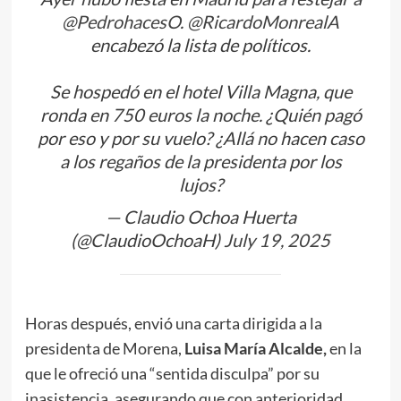
@PedrohacesO
.
@RicardoMonrealA
encabezó la lista de políticos.
Se hospedó en el hotel Villa Magna, que
ronda en 750 euros la noche. ¿Quién pagó
por eso y por su vuelo? ¿Allá no hacen caso
a los regaños de la presidenta por los
lujos?
— Claudio Ochoa Huerta
(@ClaudioOchoaH)
July 19, 2025
Horas después, envió una carta dirigida a la
presidenta de Morena,
Luisa María Alcalde,
en la
que le ofreció una “sentida disculpa” por su
inasistencia, asegurando que con anterioridad