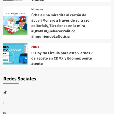
Moneros
Échale una miradita al cartón de
#Luy #Monero a través de su trazo
editorial///Elecciones en la mira
#QPMX #QuehacerPolitico
#InquiriendoLaNoticia
CDMX
El Hoy No Circula para este viernes 7
de agosto en CDMX y Edomex ponte
atento
Redes Sociales
TikTok
threads
Instagram