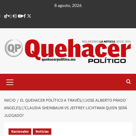
Saltar
8 agosto, 2026
al
TikTok
threads
Instagram
Youtube
Facebook
X
contenido
Menú
principal
INICIO
EL QUEHACER POLÍTICO A TRAVÉS///JOSE ALBERTO PRADO
ANGELES///CLAUDIA SHEINBAUM VS JEFFREY LICHTMAN QUIEN SERÁ
JUZGADO?
Nacionales
Noticias