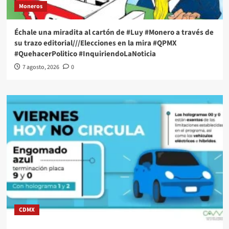
Moneros
Échale una miradita al cartón de #Luy #Monero a través de
su trazo editorial///Elecciones en la mira #QPMX
#QuehacerPolitico #InquiriendoLaNoticia
7 agosto, 2026
0
CDMX