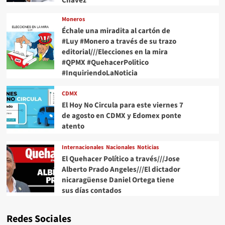
Chávez
Moneros
Échale una miradita al cartón de
#Luy #Monero a través de su trazo
editorial///Elecciones en la mira
#QPMX #QuehacerPolitico
#InquiriendoLaNoticia
CDMX
El Hoy No Circula para este viernes 7
de agosto en CDMX y Edomex ponte
atento
Internacionales
Nacionales
Noticias
El Quehacer Político a través///Jose
Alberto Prado Angeles///El dictador
nicaragüense Daniel Ortega tiene
sus días contados
Redes Sociales