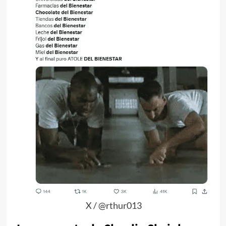
X / @rthur013