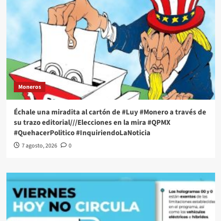
Moneros
Échale una miradita al cartón de #Luy #Monero a través de
su trazo editorial///Elecciones en la mira #QPMX
#QuehacerPolitico #InquiriendoLaNoticia
7 agosto, 2026
0