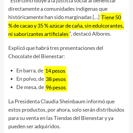
“Este contribuye a la justicia social al beneficiar
directamente a comunidades indígenas que
históricamente han sido marginadas […]
Tiene 50
% de cacao y 35 % azúcar de caña, sin edulcorantes,
ni saborizantes artificiales
“, destacó Albores.
Explicó que habrá tres presentaciones del
Chocolate del Bienestar:
En barra, de
14 pesos
En polvo, de
38 pesos
De mesa, de
96 pesos
La Presidenta Claudia Sheinbaum informó que
estos productos, por ahora, solo serán distribuidos
para su venta en las Tiendas del Bienestar y ya
pueden ser adquiridos.