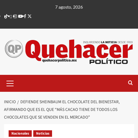
Saltar
7 agosto, 2026
al
TikTok
threads
Instagram
Youtube
Facebook
X
contenido
Menú
principal
INICIO
DEFIENDE SHEINBAUM EL CHOCOLATE DEL BIENESTAR,
AFIRMANDO QUE ES EL QUE “MÁS CACAO TIENE DE TODOS LOS
CHOCOLATES QUE SE VENDEN EN EL MERCADO”
Nacionales
Noticias